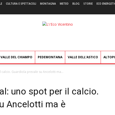
LE
CULTURA E SPETTACOLI
MONTAGNA
METEO
BLOG
STORIE
ECO ENERGETI
L'Eco
Vicentino
VALLE DEL CHIAMPO
PEDEMONTANA
VALLE DELL’ASTICO
ALTOP
 calcio. Guardiola prevale su Ancelotti ma...
: uno spot per il calcio.
u Ancelotti ma è