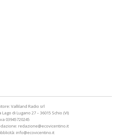
itore: Valliland Radio srl
a Lago di Lugano 27 – 36015 Schio (VI)
Iva 03945720245
edazione:
redazione@ecovicentino.it
bblicità:
info@ecovicentino.it