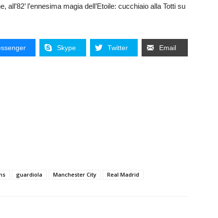
e, all’82’ l’ennesima magia dell’Etoile: cucchiaio alla Totti su
ssenger
Skype
Twitter
Email
ns
guardiola
Manchester City
Real Madrid