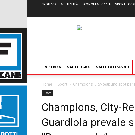
CRONACA
ATTUALITÀ
ECONOMIA LOCALE
SPORT LOCA
VICENZA
VAL LEOGRA
VALLE DELL’AGNO
Home
Sport
Champions, City-Real: uno spot per il
Sport
Champions, City-Real
Guardiola prevale s