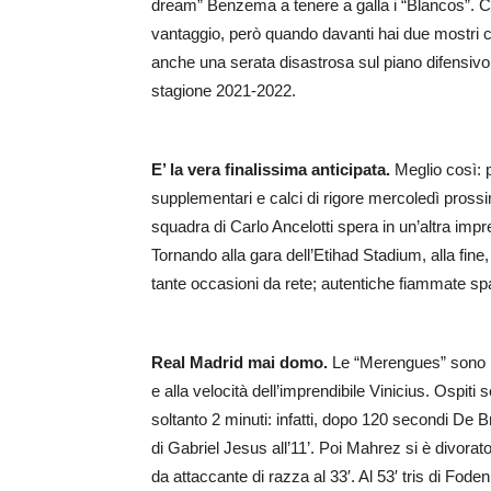
dream” Benzema a tenere a galla i “Blancos”. Citi
vantaggio, però quando davanti hai due mostri c
anche una serata disastrosa sul piano difensivo. 
stagione 2021-2022.
E’ la vera finalissima anticipata.
Meglio così: p
supplementari e calci di rigore mercoledì pross
squadra di Carlo Ancelotti spera in un’altra imp
Tornando alla gara dell’Etihad Stadium, alla fine,
tante occasioni da rete; autentiche fiammate sp
Real Madrid mai domo.
Le “Merengues” sono ri
e alla velocità dell’imprendibile Vinicius. Ospiti se
soltanto 2 minuti: infatti, dopo 120 secondi De 
di Gabriel Jesus all’11’. Poi Mahrez si è divorat
da attaccante di razza al 33′. Al 53′ tris di Foden;