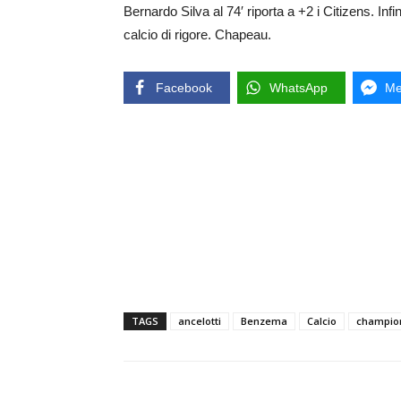
Bernardo Silva al 74′ riporta a +2 i Citizens. Infin
calcio di rigore. Chapeau.
Facebook
WhatsApp
Me
TAGS
ancelotti
Benzema
Calcio
champio