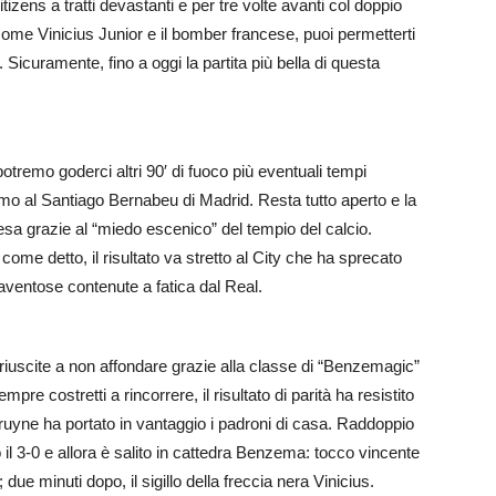
zens a tratti devastanti e per tre volte avanti col doppio
ome Vinicius Junior e il bomber francese, puoi permetterti
Sicuramente, fino a oggi la partita più bella di questa
otremo goderci altri 90′ di fuoco più eventuali tempi
imo al Santiago Bernabeu di Madrid. Resta tutto aperto e la
resa grazie al “miedo escenico” del tempio del calcio.
 come detto, il risultato va stretto al City che ha sprecato
aventose contenute a fatica dal Real.
uscite a non affondare grazie alla classe di “Benzemagic”
mpre costretti a rincorrere, il risultato di parità ha resistito
Bruyne ha portato in vantaggio i padroni di casa. Raddoppio
o il 3-0 e allora è salito in cattedra Benzema: tocco vincente
 due minuti dopo, il sigillo della freccia nera Vinicius.