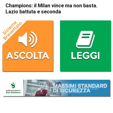
Champions: il Milan vince ma non basta.
Lazio battuta e seconda
Home
Sport
Sport
Champions: il Milan vince ma
non basta. Lazio battuta e
seconda
Da
Redazione Nazionale
14 Dicembre 2023
(aggiornato il
14 Dicembre 2023 12:15
)
ASCOLTA L'AUDIO