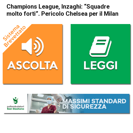
Champions League, Inzaghi: “Squadre
molto forti”. Pericolo Chelsea per il Milan
Home
Sport
Sport
Champions League, Inzaghi:
“Squadre molto forti”.
Pericolo Chelsea per il Milan
Da
Redazione Nazionale
26 Agosto 2022
(aggiornato il
27 Agosto 2022 12:06
)
ASCOLTA L'AUDIO