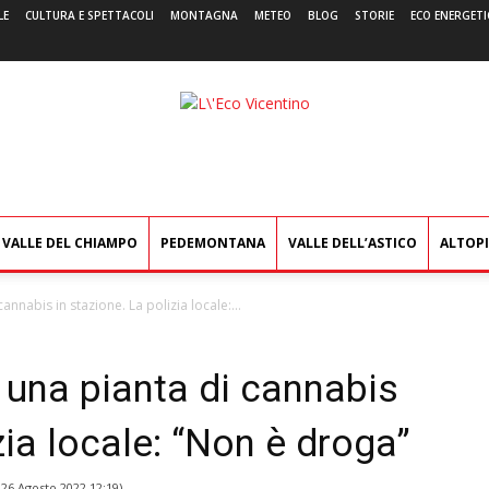
LE
CULTURA E SPETTACOLI
MONTAGNA
METEO
BLOG
STORIE
ECO ENERGETI
L'Eco
Vicentino
VALLE DEL CHIAMPO
PEDEMONTANA
VALLE DELL’ASTICO
ALTOP
annabis in stazione. La polizia locale:...
 una pianta di cannabis
zia locale: “Non è droga”
l
26 Agosto 2022 12:19
)