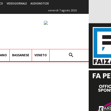
CO
VIDEOGIORNALE
AUDIONOTIZIE
venerdì 7 agosto 2026
IANO
BASSANESE
VENETO