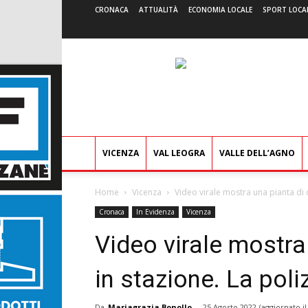
CRONACA
ATTUALITÀ
ECONOMIA LOCALE
SPORT LOCA
VICENZA
VAL LEOGRA
VALLE DELL’AGNO
Home
Vicenza
Video virale mostra una pianta di c
Cronaca
In Evidenza
Vicenza
Video virale mostra
in stazione. La poli
Da
Mariagrazia Bonollo
-
25 Agosto 2022
(aggiornato i