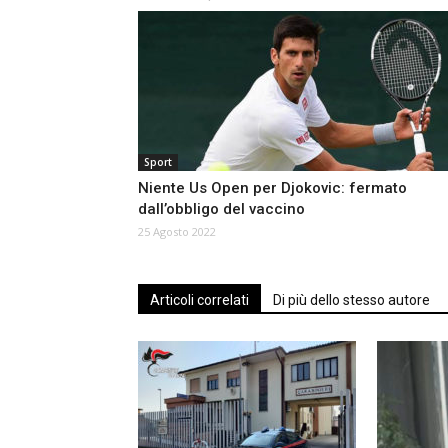
Sport
Niente Us Open per Djokovic: fermato
dall’obbligo del vaccino
25 Agosto 2022
Articoli correlati
Di più dello stesso autore