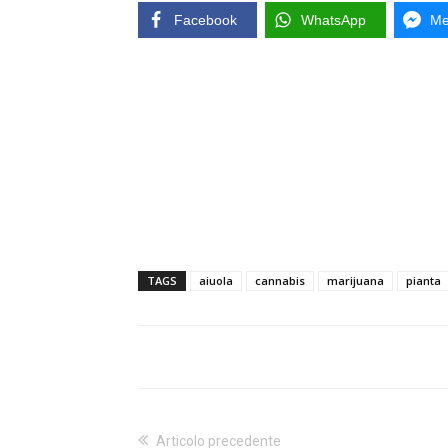
Facebook
WhatsApp
Me
TAGS
aiuola
cannabis
marijuana
pianta
Articolo precedente