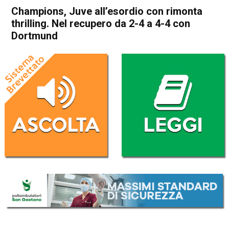
Champions, Juve all’esordio con rimonta
thrilling. Nel recupero da 2-4 a 4-4 con
Dortmund
Home
Sport
Sport
Champions, Juve all’esordio
con rimonta thrilling. Nel
recupero da 2-4 a 4-4 con
Dortmund
Da
Redazione Nazionale
17 Settembre 2025
(aggiornato il
17 Settembre 2025 11:45
)