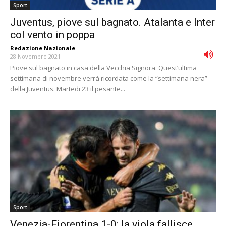
Sport
Juventus, piove sul bagnato. Atalanta e Inter
col vento in poppa
Redazione Nazionale
-
28 Novembre 2021
Piove sul bagnato in casa della Vecchia Signora. Quest’ultima
settimana di novembre verrà ricordata come la “settimana nera”
della Juventus. Martedi 23 il pesante...
Sport
Venezia-Fiorentina 1-0: la viola fallisce