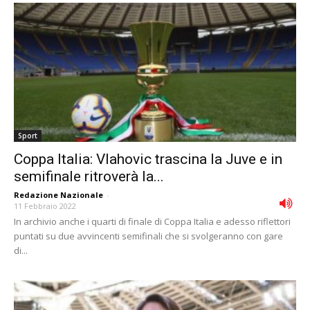
Sport
Coppa Italia: Vlahovic trascina la Juve e in
semifinale ritroverà la...
Redazione Nazionale
-
11 Febbraio 2022
In archivio anche i quarti di finale di Coppa Italia e adesso riflettori
puntati su due avvincenti semifinali che si svolgeranno con gare
di...