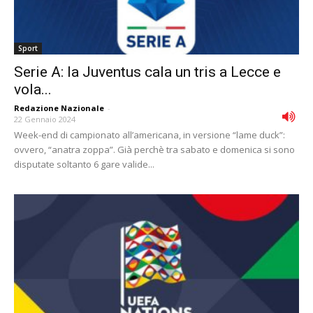
Sport
Serie A: la Juventus cala un tris a Lecce e
vola...
Redazione Nazionale
-
22 Gennaio 2024
Week-end di campionato all’americana, in versione “lame duck”:
ovvero, “anatra zoppa”. Già perchè tra sabato e domenica si sono
disputate soltanto 6 gare valide...