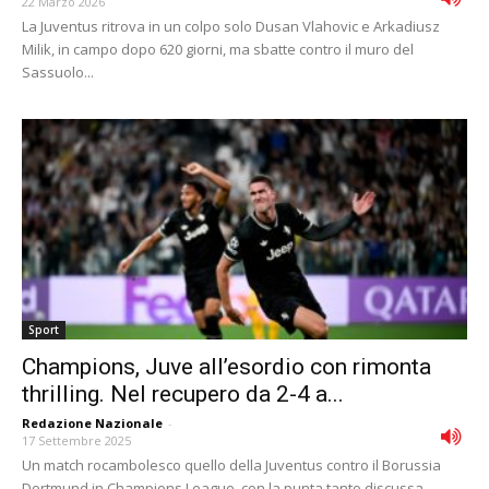
22 Marzo 2026
La Juventus ritrova in un colpo solo Dusan Vlahovic e Arkadiusz
Milik, in campo dopo 620 giorni, ma sbatte contro il muro del
Sassuolo...
Sport
Champions, Juve all’esordio con rimonta
thrilling. Nel recupero da 2-4 a...
Redazione Nazionale
-
17 Settembre 2025
Un match rocambolesco quello della Juventus contro il Borussia
Dortmund in Champions League, con la punta tanto discussa