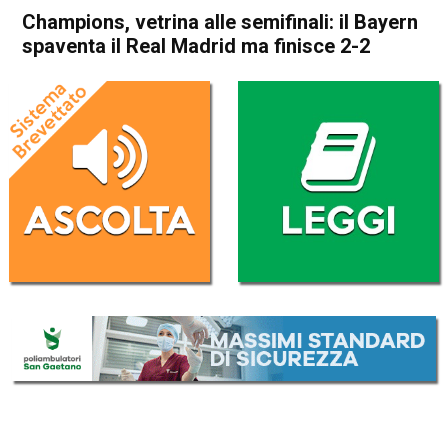
Champions, vetrina alle semifinali: il Bayern
spaventa il Real Madrid ma finisce 2-2
Home
Sport
Sport
Champions, vetrina alle
semifinali: il Bayern spaventa
il Real Madrid ma finisce 2-2
Da
Redazione Nazionale
1 Maggio 2024
(aggiornato il
1 Maggio 2024 11:31
)
ASCOLTA L'AUDIO