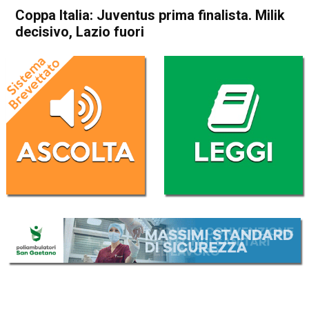
Coppa Italia: Juventus prima finalista. Milik
decisivo, Lazio fuori
Home
Sport
Sport
Coppa Italia: Juventus prima
finalista. Milik decisivo, Lazio
fuori
Da
Redazione Nazionale
24 Aprile 2024
(aggiornato il
24 Aprile 2024 12:19
)
ASCOLTA L'AUDIO