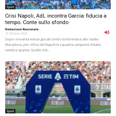
Sport
Crisi Napoli, AdL incontra Garcia: fiducia a
tempo. Conte sullo sfondo
Redazione Nazionale
-
10 Ottobre 2023
Dopo i novanta minuti giocati contro la Fiorentina allo stadio
Maradona, per i tifosi del Napoli la squadra campione d'Italia
sembra sparita. Quello che...
Sport