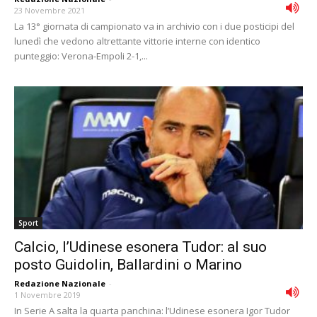
23 Novembre 2021
La 13° giornata di campionato va in archivio con i due posticipi del
lunedì che vedono altrettante vittorie interne con identico
punteggio: Verona-Empoli 2-1,...
Sport
Calcio, l’Udinese esonera Tudor: al suo
posto Guidolin, Ballardini o Marino
Redazione Nazionale
-
1 Novembre 2019
In Serie A salta la quarta panchina: l’Udinese esonera Igor Tudor