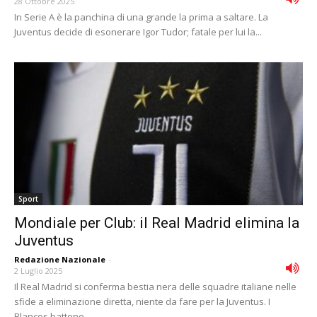
28 Ottobre 2025
In Serie A è la panchina di una grande la prima a saltare. La
Juventus decide di esonerare Igor Tudor; fatale per lui la...
Sport
Mondiale per Club: il Real Madrid elimina la
Juventus
Redazione Nazionale
-
2 Luglio 2025
Il Real Madrid si conferma bestia nera delle squadre italiane nelle
sfide a eliminazione diretta, niente da fare per la Juventus. I
Blancos battono...