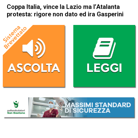
Coppa Italia, vince la Lazio ma l’Atalanta
protesta: rigore non dato ed ira Gasperini
Home
Sport
Sport
Coppa Italia, vince la Lazio
ma l’Atalanta protesta: rigore
non dato ed ira Gasperini
Da
Redazione Nazionale
16 Maggio 2019
(aggiornato il
16 Maggio 2019 14:53
)
ASCOLTA L'AUDIO