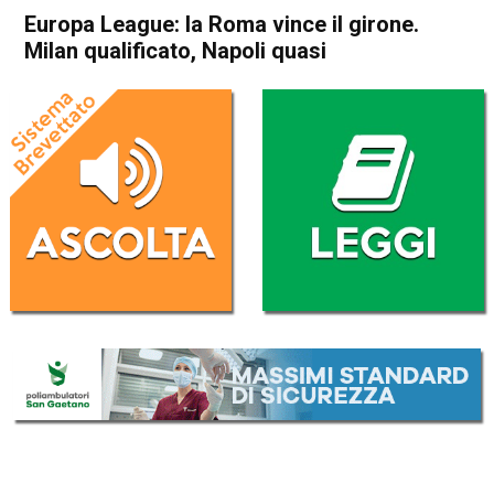
Europa League: la Roma vince il girone.
Milan qualificato, Napoli quasi
Home
Sport
Sport
Europa League: la Roma
vince il girone. Milan
qualificato, Napoli quasi
Da
Redazione Nazionale
4 Dicembre 2020
(aggiornato il
4 Dicembre 2020 12:27
)
ASCOLTA L'AUDIO