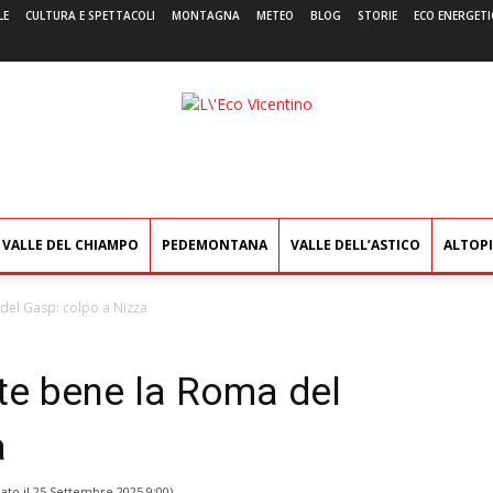
LE
CULTURA E SPETTACOLI
MONTAGNA
METEO
BLOG
STORIE
ECO ENERGETI
L'Eco
Vicentino
VALLE DEL CHIAMPO
PEDEMONTANA
VALLE DELL’ASTICO
ALTOP
del Gasp: colpo a Nizza
te bene la Roma del
a
ato il
25 Settembre 2025 9:00
)