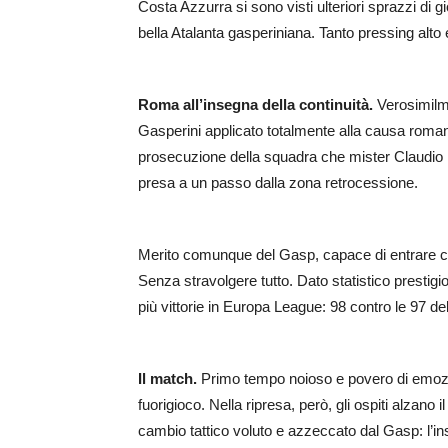
Costa Azzurra si sono visti ulteriori sprazzi di g
bella Atalanta gasperiniana. Tanto pressing alto e
Roma all’insegna della continuità.
Verosimilme
Gasperini applicato totalmente alla causa romani
prosecuzione della squadra che mister Claudio 
presa a un passo dalla zona retrocessione.
Merito comunque del Gasp, capace di entrare con
Senza stravolgere tutto. Dato statistico presti
più vittorie in Europa League: 98 contro le 97 d
Il match.
Primo tempo noioso e povero di emozioni
fuorigioco. Nella ripresa, però, gli ospiti alzano 
cambio tattico voluto e azzeccato dal Gasp: l’in