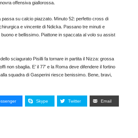
manovra offensiva giallorossa.
 passa su calcio piazzato. Minuto 52: perfetto cross di
a chirurgica e vincente di Ndicka. Passano tre minuti e
 buono e bellissimo. Piattone in spaccata al volo su assist
a dello sciagurato Pisilli fa tornare in partita il Nizza: grossa
ffi non sbaglia. E’ il 77′ e la Roma deve difendere il fortino
 alla squadra di Gasperini riesce benissimo. Bene, bravi,
ssenger
Skype
Twitter
Email