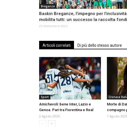
Breganze
Baskin Breganze, l’impegno per l’inclusività
mobilita tutti: un successo la raccolta fond
25 Settembre 2025
Articoli correlati
Di più dello stesso autore
Sport
Cronaca Itali
Amichevoli: bene Inter, Lazio e
Morte di Da
Genoa. Pari tra Fiorentina e Real
compagno p
2 Agosto 2026
1 Agosto 202