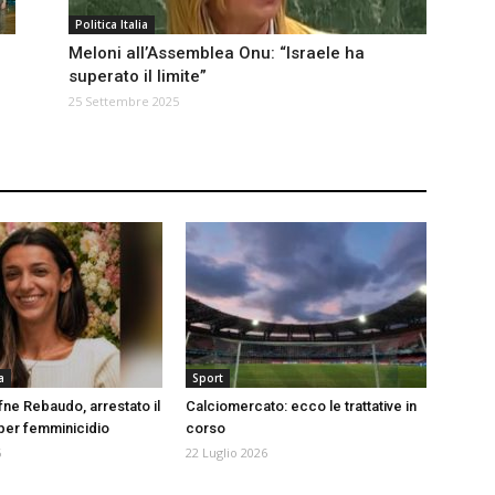
Politica Italia
Meloni all’Assemblea Onu: “Israele ha
i
superato il limite”
25 Settembre 2025
a
Sport
fne Rebaudo, arrestato il
Calciomercato: ecco le trattative in
er femminicidio
corso
6
22 Luglio 2026