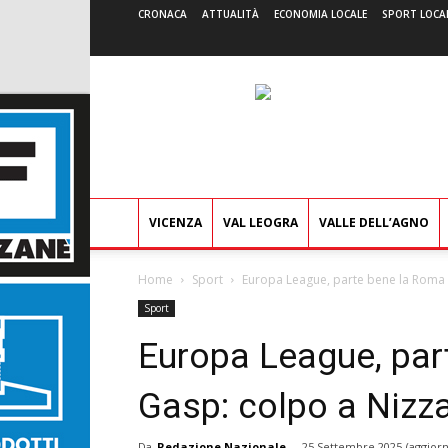
CRONACA
ATTUALITÀ
ECONOMIA LOCALE
SPORT LOCA
VICENZA
VAL LEOGRA
VALLE DELL’AGNO
Home
Sport
Europa League, parte bene la Roma 
Sport
Europa League, par
Gasp: colpo a Nizz
Da
Redazione Nazionale
-
25 Settembre 2025
(aggiorn