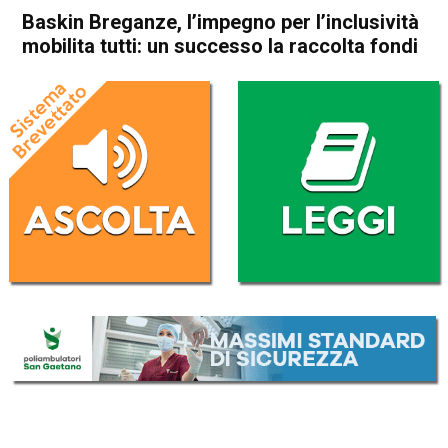
Baskin Breganze, l’impegno per l’inclusività
mobilita tutti: un successo la raccolta fondi
Home
Thiene
Breganze
Thiene
Breganze
In Evidenza
Sport locale
Baskin Breganze, l’impegno
per l’inclusività mobilita tutti:
un successo la raccolta fondi
Da
Redazione
25 Settembre 2025
(aggiornato il
25 Settembre 2025 8:16
)
ASCOLTA L'AUDIO