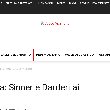
LE
CULTURA E SPETTACOLI
MONTAGNA
METEO
BLOG
STORIE
ECO ENERGETI
L'Eco
Vicentino
VALLE DEL CHIAMPO
PEDEMONTANA
VALLE DELL’ASTICO
ALTOP
ri ai quarti. Out Musetti
ia: Sinner e Darderi ai
il
13 Maggio 2026 14:03
)