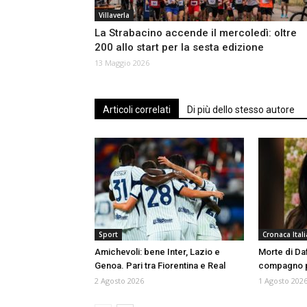
Villaverla
La Strabacino accende il mercoledì: oltre
200 allo start per la sesta edizione
13 Maggio 2026
Articoli correlati
Di più dello stesso autore
Sport
Cronaca Itali
Amichevoli: bene Inter, Lazio e
Morte di Da
Genoa. Pari tra Fiorentina e Real
compagno p
2 Agosto 2026
1 Agosto 202