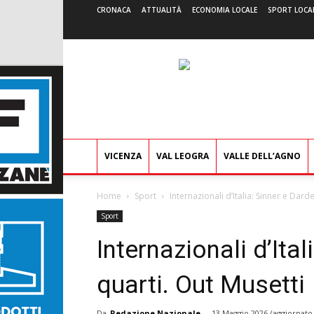
CRONACA
ATTUALITÀ
ECONOMIA LOCALE
SPORT LOCA
VICENZA
VAL LEOGRA
VALLE DELL’AGNO
Home
Sport
Internazionali d’Italia: Sinner e Darde
Sport
Internazionali d’Ital
quarti. Out Musetti
Da
Redazione Nazionale
-
13 Maggio 2026
(aggiornato 