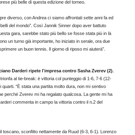
ese più belle di questa edizione del torneo.
mpre diverso, con Andrea ci siamo affrontati sette anni fa ed
ù belli del mondo”. Così Jannik Sinner dopo aver battuto
uesta gara, sarebbe stato più bello se fosse stata più in là
sono un turno già importante, ho iniziato in serale, ora due
sprimere un buon tennis. Il giorno di riposo mi aiuterà”.
iano Darderi ripete l’impresa contro Sasha Zverev (2).
ionfa al tie-break: è vittoria col punteggio di 1-6, 7-6 (12-
i quarti. “È stata una partita molto dura, non mi sentivo
nche perché Zverev mi ha regalato qualcosa. La gente mi ha
arderi commenta in campo la vittoria contro il n.2 del
 il toscano, sconfitto nettamente da Ruud (6-3, 6-1). Lorenzo