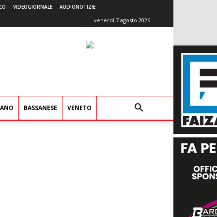
CO
VIDEOGIORNALE
AUDIONOTIZIE
venerdì 7 agosto 2026
IANO
BASSANESE
VENETO