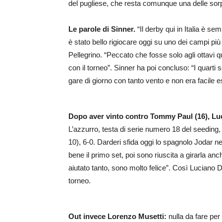
del pugliese, che resta comunque una delle sorpr
Le parole di Sinner.
“Il derby qui in Italia è se
è stato bello rigiocare oggi su uno dei campi pi
Pellegrino. “Peccato che fosse solo agli ottavi q
con il torneo”. Sinner ha poi concluso: “I quarti 
gare di giorno con tanto vento e non era facile e
Dopo aver vinto contro Tommy Paul (16), Luc
L’azzurro, testa di serie numero 18 del seeding, tr
10), 6-0. Darderi sfida oggi lo spagnolo Jodar ne
bene il primo set, poi sono riuscita a girarla a
aiutato tanto, sono molto felice”. Così Luciano D
torneo.
Out invece Lorenzo Musetti:
nulla da fare per