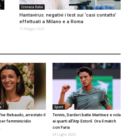
Cronaca Italia
Hantavirus: negativi i test sui ‘casi contatto’
effettuati a Milano e a Roma
13 Maggio 2026
a
Sport
fne Rebaudo, arrestato il
Tennis, Darderi batte Martinez e vola
er femminicidio
ai quarti all’Atp Estoril. Ora il match
con Faria
6
24 Luglio 2026