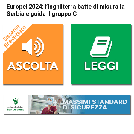
Europei 2024: l’Inghilterra batte di misura la
Serbia e guida il gruppo C
Home
Sport
Sport
Europei 2024: l’Inghilterra
batte di misura la Serbia e
guida il gruppo C
Da
Redazione Nazionale
17 Giugno 2024
(aggiornato il
17 Giugno 2024 17:08
)
ASCOLTA L'AUDIO