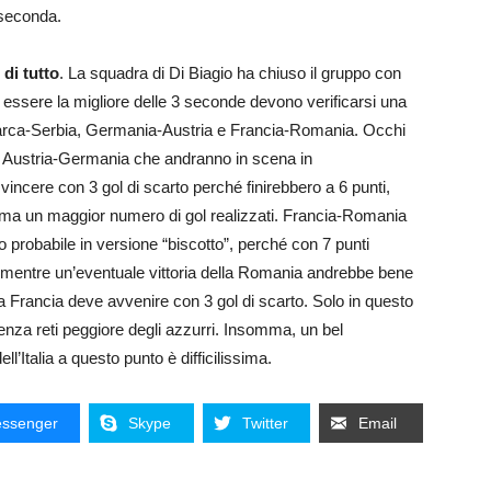
 seconda.
di tutto
. La squadra di Di Biagio ha chiuso il gruppo con
 Per essere la migliore delle 3 seconde devono verificarsi una
nimarca-Serbia, Germania-Austria e Francia-Romania. Occhi
 Austria-Germania che andranno in scena in
ncere con 3 gol di scarto perché finirebbero a 6 punti,
ri ma un maggior numero di gol realizzati. Francia-Romania
to probabile in versione “biscotto”, perché con 7 punti
, mentre un’eventuale vittoria della Romania andrebbe bene
della Francia deve avvenire con 3 gol di scarto. Solo in questo
renza reti peggiore degli azzurri. Insomma, un bel
l’Italia a questo punto è difficilissima.
ssenger
Skype
Twitter
Email