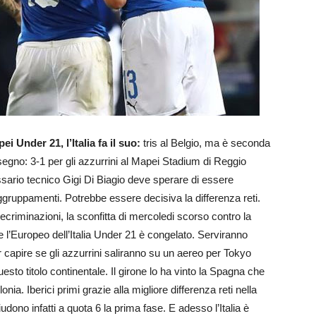
ei Under 21, l’Italia fa il suo:
tris al Belgio, ma è seconda
segno: 3-1 per gli azzurrini al Mapei Stadium di Reggio
sario tecnico Gigi Di Biagio deve sperare di essere
gruppamenti. Potrebbe essere decisiva la differenza reti.
riminazioni, la sconfitta di mercoledi scorso contro la
l’Europeo dell’Italia Under 21 è congelato. Serviranno
er capire se gli azzurrini saliranno su un aereo per Tokyo
esto titolo continentale. Il girone lo ha vinto la Spagna che
onia. Iberici primi grazie alla migliore differenza reti nella
iudono infatti a quota 6 la prima fase. E adesso l’Italia è