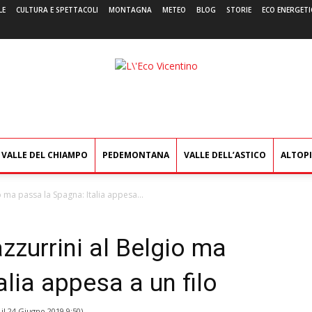
LE
CULTURA E SPETTACOLI
MONTAGNA
METEO
BLOG
STORIE
ECO ENERGETI
L'Eco
Vicentino
VALLE DEL CHIAMPO
PEDEMONTANA
VALLE DELL’ASTICO
ALTOP
o ma passa la Spagna: Italia appesa...
azzurrini al Belgio ma
alia appesa a un filo
 il
24 Giugno 2019 9:50
)