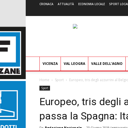
CRONACA
ATTUALITÀ
ECONOMIA LOCALE
SPORT LOCA
VICENZA
VAL LEOGRA
VALLE DELL’AGNO
Home
Sport
Europeo, tris degli azzurrini al Belgi
Sport
Europeo, tris degli 
passa la Spagna: It
Da
Redazione Nazionale
-
23 Giugno 2019
(aggiornato