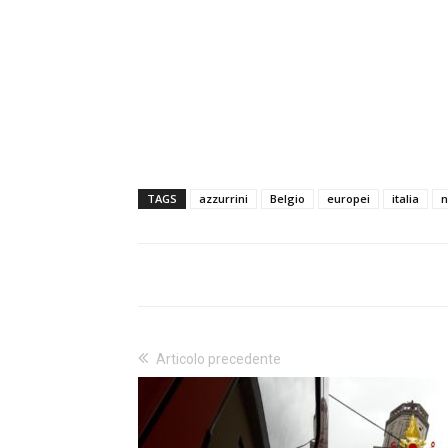
TAGS
azzurrini
Belgio
europei
italia
n
Articolo precedente