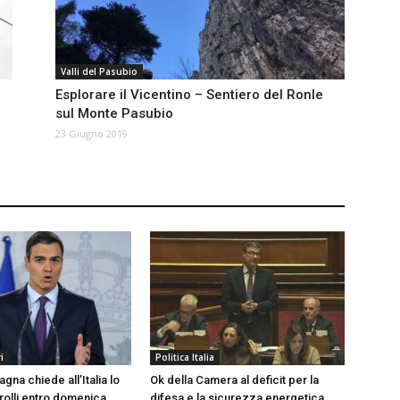
Valli del Pasubio
Esplorare il Vicentino – Sentiero del Ronle
sul Monte Pasubio
23 Giugno 2019
i
Politica Italia
agna chiede all’Italia lo
Ok della Camera al deficit per la
trolli entro domenica
difesa e la sicurezza energetica