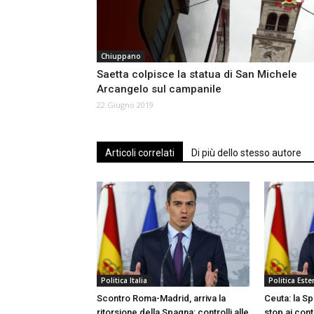
Chiuppano
Saetta colpisce la statua di San Michele
Arcangelo sul campanile
22 Giugno 2019
Articoli correlati
Di più dello stesso autore
Politica Italia
Politica Ester
Scontro Roma-Madrid, arriva la
Ceuta: la Sp
ritorsione della Spagna: controlli alle
stop ai con