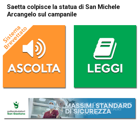
Saetta colpisce la statua di San Michele
Arcangelo sul campanile
Home
Thiene
Chiuppano
Thiene
Chiuppano
Cronaca
In Evidenza
Saetta colpisce la statua di
San Michele Arcangelo sul
campanile
Da
Redazione
22 Giugno 2019
(aggiornato il
22 Giugno 2019 23:34
)
ASCOLTA L'AUDIO