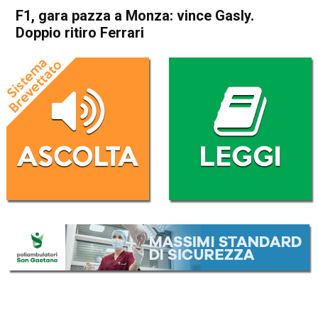
F1, gara pazza a Monza: vince Gasly.
Doppio ritiro Ferrari
Home
Sport
Sport
F1, gara pazza a Monza:
vince Gasly. Doppio ritiro
Ferrari
Da
Redazione Nazionale
6 Settembre 2020
(aggiornato il
6 Settembre 2020 21:34
)
ASCOLTA L'AUDIO