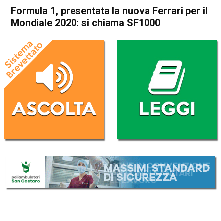
Formula 1, presentata la nuova Ferrari per il
Mondiale 2020: si chiama SF1000
Home
Sport
Sport
Formula 1, presentata la
nuova Ferrari per il Mondiale
2020: si chiama SF1000
Da
Redazione Nazionale
12 Febbraio 2020
(aggiornato il
12 Febbraio 2020 9:38
)
ASCOLTA L'AUDIO