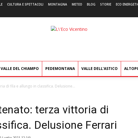
LE
CULTURA E SPETTACOLI
MONTAGNA
METEO
BLOG
STORIE
ECO ENERGETI
L'Eco
Vicentino
VALLE DEL CHIAMPO
PEDEMONTANA
VALLE DELL’ASTICO
ALTOP
a di fila e allungo in classifica. Delusione...
nato: terza vittoria di
ssifica. Delusione Ferrari
5 Luglio 2021 12:14
)