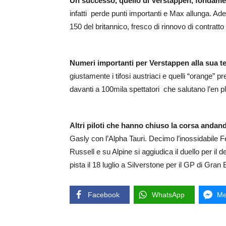
Un successo, quello di Verstappen, fondamenta
infatti perde punti importanti e Max allunga. Ade
150 del britannico, fresco di rinnovo di contratt
Numeri importanti per Verstappen alla sua terz
giustamente i tifosi austriaci e quelli “orange” p
davanti a 100mila spettatori che salutano l’en pl
Altri piloti che hanno chiuso la corsa andan
Gasly con l’Alpha Tauri. Decimo l’inossidabile
Russell e su Alpine si aggiudica il duello per il 
pista il 18 luglio a Silverstone per il GP di Gran
Facebook
WhatsApp
Me