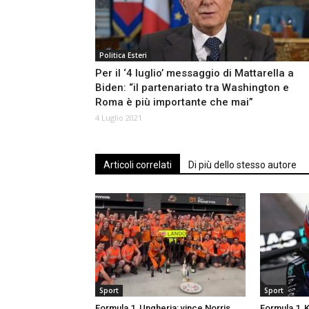
Politica Esteri
Per il ‘4 luglio’ messaggio di Mattarella a
Biden: “il partenariato tra Washington e
Roma è più importante che mai”
4 Luglio 2021
Articoli correlati
Di più dello stesso autore
Sport
Sport
Formula 1, Ungheria: vince Norris
Formula 1, K