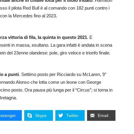
le anche in chiave lotta per il titolo iridato
. Hamilton
sso il pilota Red Bull è al comando con 182 punti contro i
o con la Mercedes fino al 2023.
a vittoria di fila, la quinta in questo 2021
. E
resenti in massa, esultano. La gara infatti è andata in scena
ein del 23enne olandese: pole, giro veloce e trionfo finale.
do a punti
. Settimo posto per Ricciardo su McLaren, 9°
 Fernando Alonso che lotta come un leone con George
decimo posto. Ora pausa più lunga per il “Circus”; si torna in
 Bretagna.
ssenger
Skype
Twitter
Email