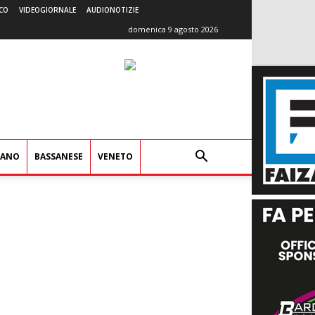
CO
VIDEOGIORNALE
AUDIONOTIZIE
domenica 9 agosto 2026
IANO
BASSANESE
VENETO