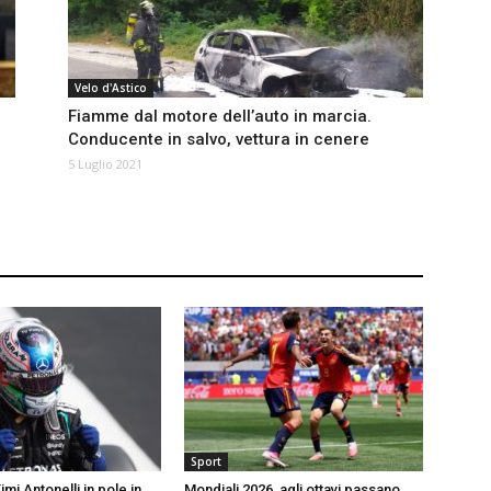
Velo d'Astico
Fiamme dal motore dell’auto in marcia.
Conducente in salvo, vettura in cenere
5 Luglio 2021
Sport
imi Antonelli in pole in
Mondiali 2026, agli ottavi passano