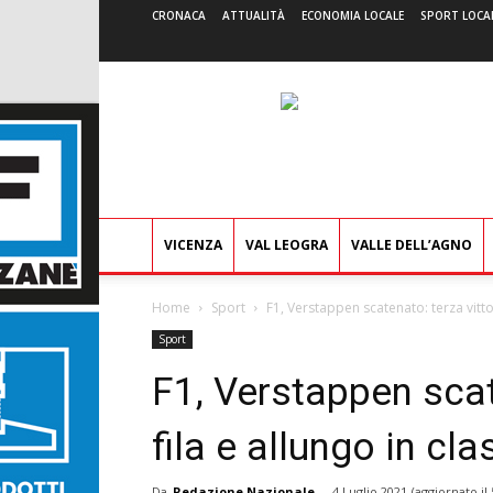
CRONACA
ATTUALITÀ
ECONOMIA LOCALE
SPORT LOCA
VICENZA
VAL LEOGRA
VALLE DELL’AGNO
Home
Sport
F1, Verstappen scatenato: terza vittori
Sport
F1, Verstappen scate
fila e allungo in cla
Da
Redazione Nazionale
-
4 Luglio 2021
(aggiornato il