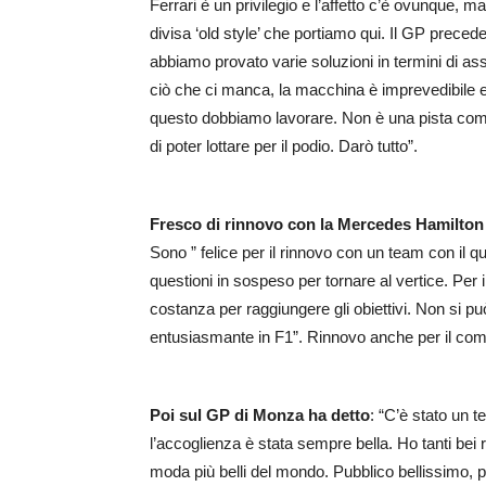
Ferrari è un privilegio e l’affetto c’è ovunque, 
divisa ‘old style’ che portiamo qui. Il GP preced
abbiamo provato varie soluzioni in termini di as
ciò che ci manca, la macchina è imprevedibile e
questo dobbiamo lavorare. Non è una pista come
di poter lottare per il podio. Darò tutto”.
Fresco di rinnovo con la Mercedes Hamilton 
Sono ” felice per il rinnovo con un team con il 
questioni in sospeso per tornare al vertice. Per i
costanza per raggiungere gli obiettivi. Non si pu
entusiasmante in F1”. Rinnovo anche per il co
Poi sul GP di Monza ha detto
: “C’è stato un t
l’accoglienza è stata sempre bella. Ho tanti bei ri
moda più belli del mondo. Pubblico bellissimo,