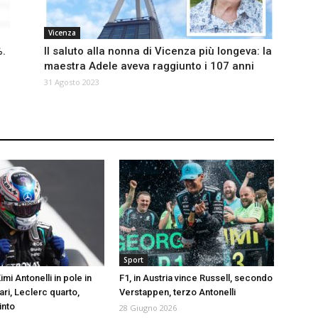
Vicenza
%.
Il saluto alla nonna di Vicenza più longeva: la
maestra Adele aveva raggiunto i 107 anni
31 Agosto 2023
Sport
imi Antonelli in pole in
F1, in Austria vince Russell, secondo
ari, Leclerc quarto,
Verstappen, terzo Antonelli
into
28 Giugno 2026