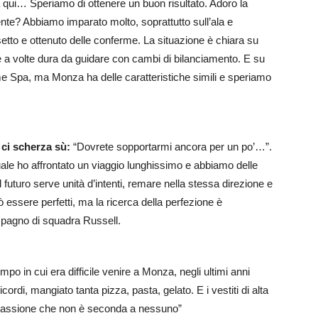
ma qui… Speriamo di ottenere un buon risultato. Adoro la
ente? Abbiamo imparato molto, soprattutto sull’ala e
setto e ottenuto delle conferme. La situazione è chiara su
 a volte dura da guidare con cambi di bilanciamento. E su
 Spa, ma Monza ha delle caratteristiche simili e speriamo
ci scherza sù:
“Dovrete sopportarmi ancora per un po’…”.
quale ho affrontato un viaggio lunghissimo e abbiamo delle
l futuro serve unità d’intenti, remare nella stessa direzione e
ò essere perfetti, ma la ricerca della perfezione è
mpagno di squadra Russell.
empo in cui era difficile venire a Monza, negli ultimi anni
cordi, mangiato tanta pizza, pasta, gelato. E i vestiti di alta
 passione che non è seconda a nessuno”