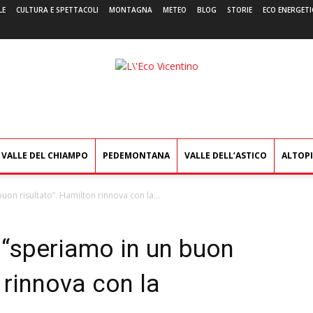
LE
CULTURA E SPETTACOLI
MONTAGNA
METEO
BLOG
STORIE
ECO ENERGETI
L'Eco
Vicentino
VALLE DEL CHIAMPO
PEDEMONTANA
VALLE DELL’ASTICO
ALTOP
uon risultato”. Hamilton rinnova con la...
 “speriamo in un buon
 rinnova con la