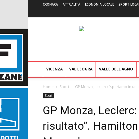
CRONACA
ATTUALITÀ
ECONOMIA LOCALE
SPORT LOCA
VICENZA
VAL LEOGRA
VALLE DELL’AGNO
Home
Sport
GP Monza, Leclerc: “speriamo in un b
Sport
GP Monza, Leclerc:
risultato”. Hamilton