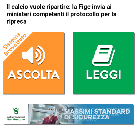
Il calcio vuole ripartire: la Figc invia ai
ministeri competenti il protocollo per la
ripresa
Home
Sport
Sport
Il calcio vuole ripartire: la
Figc invia ai ministeri
competenti il protocollo per la
ripresa
Da
Redazione Nazionale
19 Aprile 2020
(aggiornato il
19 Aprile 2020 15:50
)