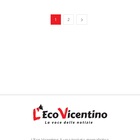
1
2
L’Eco Vicentino è una testata giornalistica