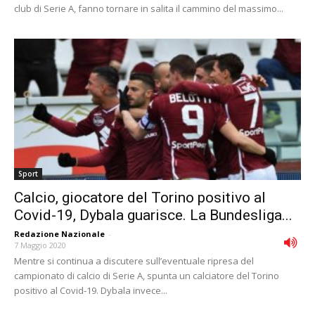
club di Serie A, fanno tornare in salita il cammino del massimo...
Sport
Calcio, giocatore del Torino positivo al
Covid-19, Dybala guarisce. La Bundesliga...
Redazione Nazionale
-
7 Maggio 2020
Mentre si continua a discutere sull’eventuale ripresa del
campionato di calcio di Serie A, spunta un calciatore del Torino
positivo al Covid-19. Dybala invece...