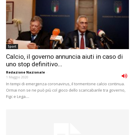
Sport
Calcio, il governo annuncia aiuti in caso di
uno stop definitivo...
Redazione Nazionale
-
1 Maggio 2020
In tempi di emergenza coronavirus, il tormentone calcio continua.
Ormai non se ne può più col gioco dello scaricabarile tra governo,
Figc e Lega....