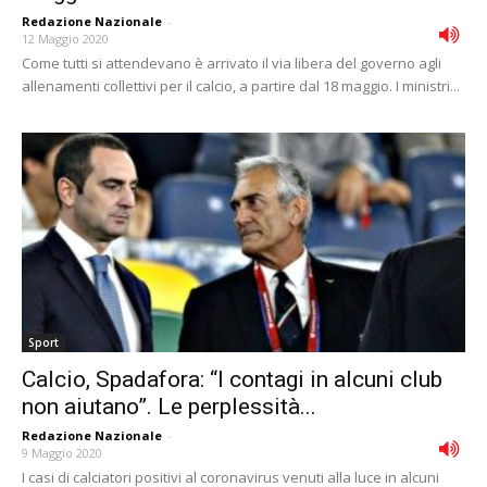
Redazione Nazionale
-
12 Maggio 2020
Come tutti si attendevano è arrivato il via libera del governo agli
allenamenti collettivi per il calcio, a partire dal 18 maggio. I ministri...
Sport
Calcio, Spadafora: “I contagi in alcuni club
non aiutano”. Le perplessità...
Redazione Nazionale
-
9 Maggio 2020
I casi di calciatori positivi al coronavirus venuti alla luce in alcuni