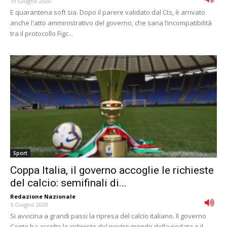
19 Giugno 2020
E quarantena soft sia. Dopo il parere validato dal Cts, è arrivato
anche l'atto amministrativo del governo, che sana l’incompatibilità
tra il protocollo Figc...
Sport
Coppa Italia, il governo accoglie le richieste
del calcio: semifinali di...
Redazione Nazionale
-
5 Giugno 2020
Si avvicina a grandi passi la ripresa del calcio italiano. Il governo
Conte ha accolto le richieste del nostro mondo della pedata e il...