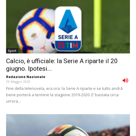
Sport
Calcio, è ufficiale: la Serie A riparte il 20
giugno. Ipotesi...
Redazione Nazionale
-
29 Maggio 2020
Fine della telenovela, era ora: la Serie A riparte e se tutto andrà
bene porterà a termine la stagione 2019-2020. E’ bastata circa
un’ora...