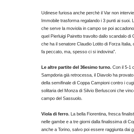
Udinese furiosa anche perchè il Var non intervien
Immobile trasforma regalando i 3 punti ai suoi
che serve la moviola in campo se poi accadono ep
quel Pierluigi Pairetto travolto dallo scandalo di
che ha il senatore Claudio Lotito di Forza Italia
fa peccato, ma, spesso ci si indovina”.
Le altre partite del 36esimo turno.
Con il 5-1 
Sampdoria già retrocessa, il Diavolo ha provato
della semifinale di Coppa Campioni contro i cugin
solitaria del Monza di Silvio Berlusconi che vin
campo del Sassuolo.
Viola di ferro.
La bella Fiorentina, fresca final
nelle gambe e a tre giorni dalla finalissima di Co
anche a Torino, salvo poi essere raggiunta dai 