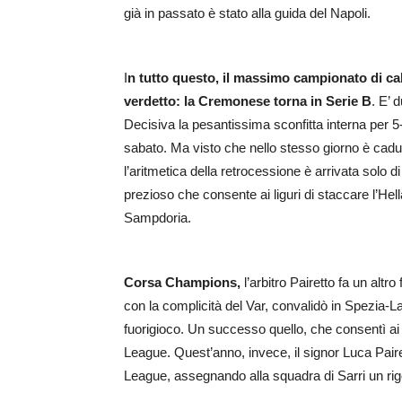
già in passato è stato alla guida del Napoli.
I
n tutto questo, il massimo campionato di cal
verdetto: la Cremonese torna in Serie B
. E’ 
Decisiva la pesantissima sconfitta interna per 5-1
sabato. Ma visto che nello stesso giorno è cadu
l’aritmetica della retrocessione è arrivata solo 
prezioso che consente ai liguri di staccare l’H
Sampdoria.
Corsa Champions,
l’arbitro Pairetto fa un altro
con la complicità del Var, convalidò in Spezia-Laz
fuorigioco. Un successo quello, che consentì ai b
League. Quest’anno, invece, il signor Luca Pair
League, assegnando alla squadra di Sarri un rigo