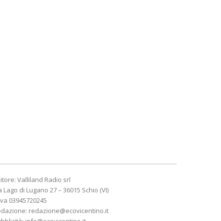
itore: Valliland Radio srl
a Lago di Lugano 27 – 36015 Schio (VI)
Iva 03945720245
edazione:
redazione@ecovicentino.it