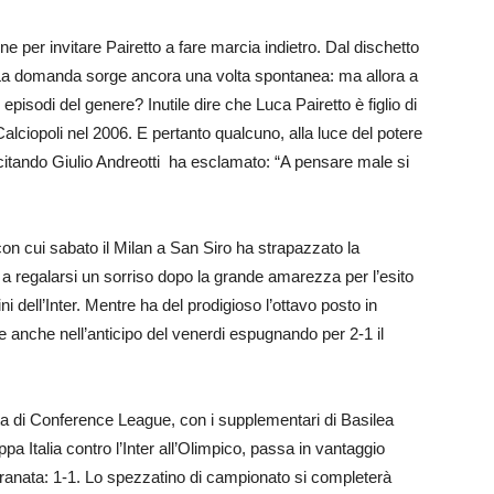
e per invitare Pairetto a fare marcia indietro. Dal dischetto
. La domanda sorge ancora una volta spontanea: ma allora a
isodi del genere? Inutile dire che Luca Pairetto è figlio di
 Calciopoli nel 2006. E pertanto qualcuno, alla luce del potere
, citando Giulio Andreotti ha esclamato: “A pensare male si
con cui sabato il Milan a San Siro ha strapazzato la
 a regalarsi un sorriso dopo la grande amarezza per l’esito
i dell’Inter. Mentre ha del prodigioso l’ottavo posto in
ce anche nell’anticipo del venerdi espugnando per 2-1 il
ista di Conference League, con i supplementari di Basilea
ppa Italia contro l’Inter all’Olimpico, passa in vantaggio
granata: 1-1. Lo spezzatino di campionato si completerà