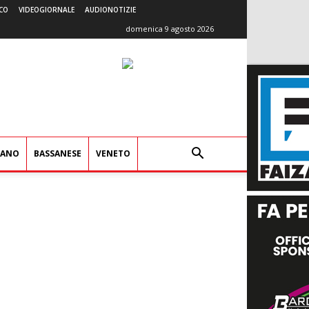
CO
VIDEOGIORNALE
AUDIONOTIZIE
domenica 9 agosto 2026
IANO
BASSANESE
VENETO