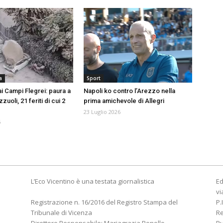
a
Sport
i Campi Flegrei: paura a
Napoli ko contro l’Arezzo nella
uoli, 21 feriti di cui 2
prima amichevole di Allegri
23 Luglio 2026
6
L’Eco Vicentino è una testata giornalistica
Ed
vi
Registrazione n. 16/2016 del Registro Stampa del
P.
Tribunale di Vicenza
R