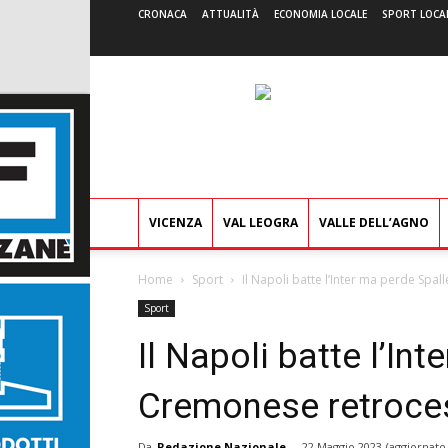
CRONACA
ATTUALITÀ
ECONOMIA LOCALE
SPORT LOCA
VICENZA
VAL LEOGRA
VALLE DELL’AGNO
Home
Sport
Il Napoli batte l’Inter ma perde Spal
Sport
Il Napoli batte l’Int
Cremonese retroces
Da
Redazione Nazionale
-
22 Maggio 2023
(aggiornato 