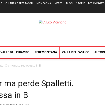
LE
CULTURA E SPETTACOLI
MONTAGNA
METEO
BLOG
STORIE
ECO ENERGETI
L'Eco
Vicentino
VALLE DEL CHIAMPO
PEDEMONTANA
VALLE DELL’ASTICO
ALTOP
letti. Cremonese retrocessa in B
er ma perde Spalletti.
sa in B
il
22 Maggio 2023 12:30
)