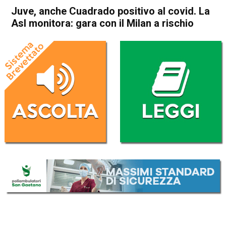
Juve, anche Cuadrado positivo al covid. La
Asl monitora: gara con il Milan a rischio
Home
Sport
Sport
Juve, anche Cuadrado
positivo al covid. La Asl
monitora: gara con il Milan a
rischio
Da
Redazione Nazionale
6 Gennaio 2021
(aggiornato il
6 Gennaio 2021 11:32
)