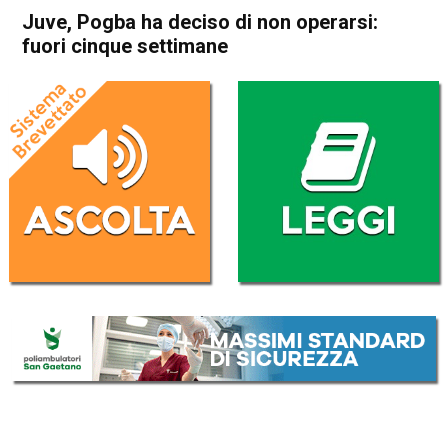
Juve, Pogba ha deciso di non operarsi:
fuori cinque settimane
Home
Sport
Sport
Juve, Pogba ha deciso di non
operarsi: fuori cinque
settimane
Da
Redazione Nazionale
3 Agosto 2022
(aggiornato il
3 Agosto 2022 12:30
)
ASCOLTA L'AUDIO