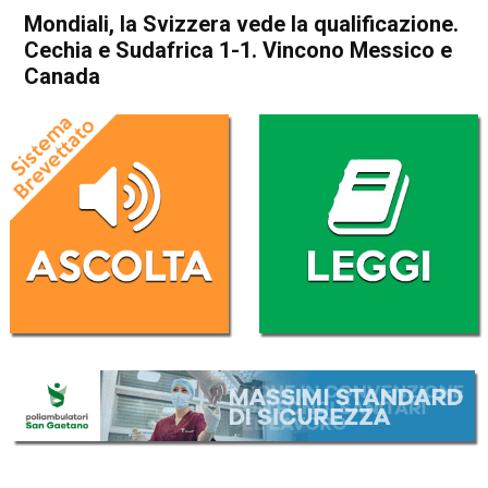
Mondiali, la Svizzera vede la qualificazione.
Cechia e Sudafrica 1-1. Vincono Messico e
Canada
Home
Sport
Sport
Mondiali, la Svizzera vede la
qualificazione. Cechia e
Sudafrica 1-1. Vincono
Messico e Canada
Da
Redazione Nazionale
19 Giugno 2026
(aggiornato il
19 Giugno 2026 10:16
)