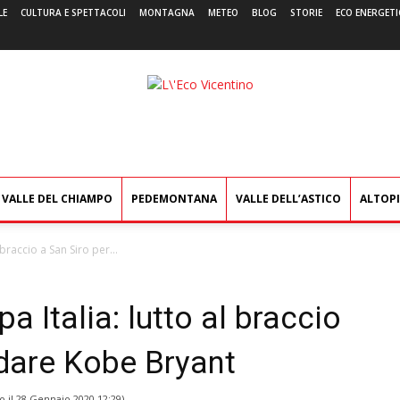
LE
CULTURA E SPETTACOLI
MONTAGNA
METEO
BLOG
STORIE
ECO ENERGETI
L'Eco
Vicentino
VALLE DEL CHIAMPO
PEDEMONTANA
VALLE DELL’ASTICO
ALTOP
braccio a San Siro per...
a Italia: lutto al braccio
rdare Kobe Bryant
o il
28 Gennaio 2020 12:29
)