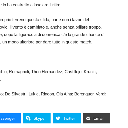
e lo ha costretto a lasciare il ritiro.
roprio terreno questa sfida, parte con i favori del
vic, il vento è cambiato e, anche senza brillare troppo,
vece, dopo la figuraccia di domenica c’è la grande chance di
e, un modo ulteriore per dare tutto in questo match.
o, Romagnoli, Theo Hernandez; Castillejo, Krunic,
.
o; De Silvestri, Lukic, Rincon, Ola Aina; Berenguer, Verdi;
ssenger
Skype
Twitter
Email