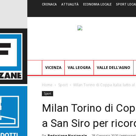
CRONACA
ATTUALITÀ
ECONOMIA LOCALE
SPORT LOCA
VICENZA
VAL LEOGRA
VALLE DELL’AGNO
Home
Sport
Milan Torino di Coppa Italia: lutto al 
Sport
Milan Torino di Copp
a San Siro per rico
Da
Redazione Nazionale
-
28 Gennaio 2020
(aggiornat