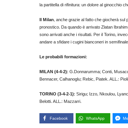
la partitella di rifinitura: un dolore al ginocchio ch
Il Milan
, anche grazie al fatto che giocherà sul p
pronostico. Da quando è arrivato Zlatan Ibrahimo
sono arrivati anche i risultati. Per il Torino, in
andare a sfidare i cugini bianconeri in semifinal
Le probabili formazioni:
MILAN (4-4-2):
G.Donnarumma; Conti, Musacchi
Bennacer, Calhanoglu; Rebic, Piatek. ALL.: Pioli
TORINO (3-4-2-1):
Sirigu; Izzo, Nkoulou, Lyanc
Belotti. ALL.: Mazzarri.
Facebook
WhatsApp
Me