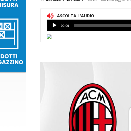
ASCOLTA L'AUDIO
Lettore
00:00
Audio