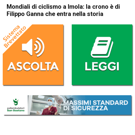
Mondiali di ciclismo a Imola: la crono è di
Filippo Ganna che entra nella storia
Home
Sport
Sport
Mondiali di ciclismo a Imola:
la crono è di Filippo Ganna
che entra nella storia
Da
Redazione Nazionale
26 Settembre 2020
(aggiornato il
27 Settembre 2020 12:44
)
ASCOLTA L'AUDIO