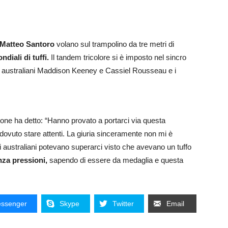
e Matteo Santoro
volano sul trampolino da tre metri di
diali di tuffi.
Il tandem tricolore si è imposto nel sincro
li australiani Maddison Keeney e Cassiel Rousseau e i
ne ha detto: “Hanno provato a portarci via questa
 dovuto stare attenti. La giuria sinceramente non mi è
li australiani potevano superarci visto che avevano un tuffo
nza pressioni,
sapendo di essere da medaglia e questa
ssenger
Skype
Twitter
Email