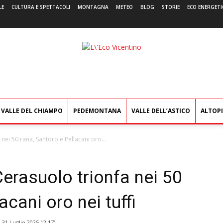
LE
CULTURA E SPETTACOLI
MONTAGNA
METEO
BLOG
STORIE
ECO ENERGETI
L'Eco
Vicentino
VALLE DEL CHIAMPO
PEDEMONTANA
VALLE DELL’ASTICO
ALTOP
nei 50 rana, Santoro e Pellacani oro...
Cerasuolo trionfa nei 50
acani oro nei tuffi
l
31 Luglio 2025 12:17
)