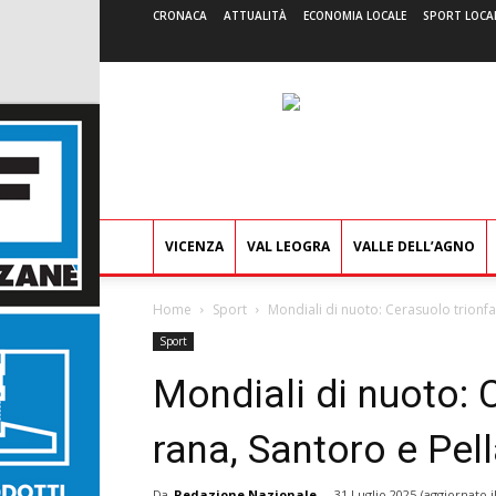
CRONACA
ATTUALITÀ
ECONOMIA LOCALE
SPORT LOCA
VICENZA
VAL LEOGRA
VALLE DELL’AGNO
Home
Sport
Mondiali di nuoto: Cerasuolo trionfa 
Sport
Mondiali di nuoto: 
rana, Santoro e Pell
Da
Redazione Nazionale
-
31 Luglio 2025
(aggiornato i