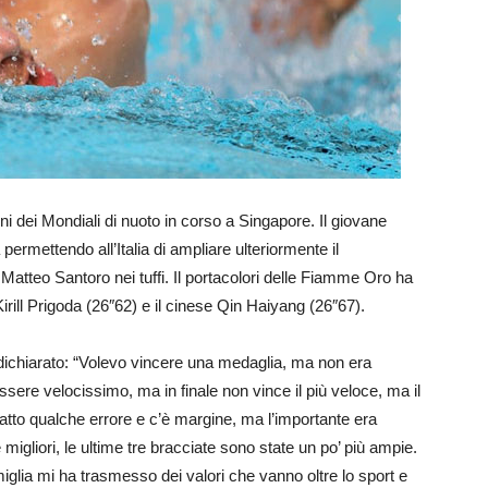
ni dei Mondiali di nuoto in corso a Singapore. Il giovane
permettendo all’Italia di ampliare ulteriormente il
 Matteo Santoro nei tuffi. Il portacolori delle Fiamme Oro ha
irill Prigoda (26″62) e il cinese Qin Haiyang (26″67).
 dichiarato: “Volevo vincere una medaglia, ma non era
ssere velocissimo, ma in finale non vince il più veloce, ma il
fatto qualche errore e c’è margine, ma l’importante era
 migliori, le ultime tre bracciate sono state un po’ più ampie.
miglia mi ha trasmesso dei valori che vanno oltre lo sport e