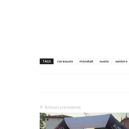
TAGS
cerasuolo
mondiali
nuoto
santoro
Articolo precedente