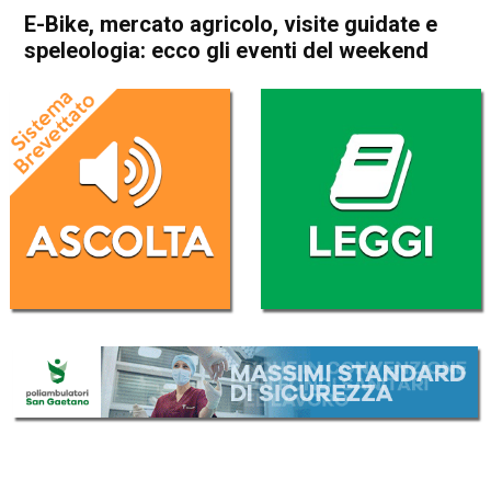
E-Bike, mercato agricolo, visite guidate e
speleologia: ecco gli eventi del weekend
Home
Attualità
Thiene
Arsiero
Attualità
Carrè
Vicenza
Costabissara
Asiago
Gallio
In Evidenza
Schio
Monte di Malo
Roana
E-Bike, mercato agricolo,
visite guidate e speleologia:
ecco gli eventi del weekend
Da
Redazione
19 Giugno 2026