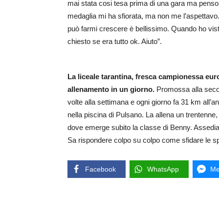
mai stata cosi tesa prima di una gara ma penso 
medaglia mi ha sfiorata, ma non me l’aspettav
può farmi crescere è bellissimo. Quando ho vist
chiesto se era tutto ok. Aiuto”.
La liceale tarantina, fresca campionessa eu
allenamento in un giorno.
Promossa alla secon
volte alla settimana e ogni giorno fa 31 km all’a
nella piscina di Pulsano. La allena un trentenne
dove emerge subito la classe di Benny. Assediata
Sa rispondere colpo su colpo come sfidare le spe
Facebook
WhatsApp
Me