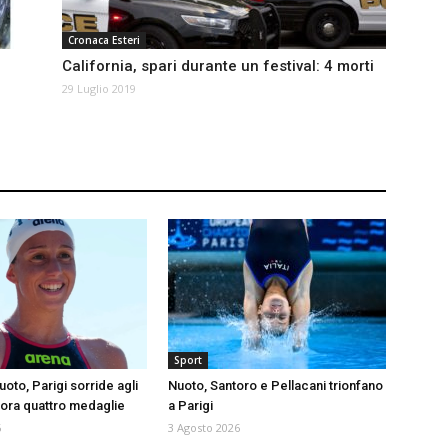
Cronaca Esteri
California, spari durante un festival: 4 morti
29 Luglio 2019
Sport
uoto, Parigi sorride agli
Nuoto, Santoro e Pellacani trionfano
cora quattro medaglie
a Parigi
6
3 Agosto 2026