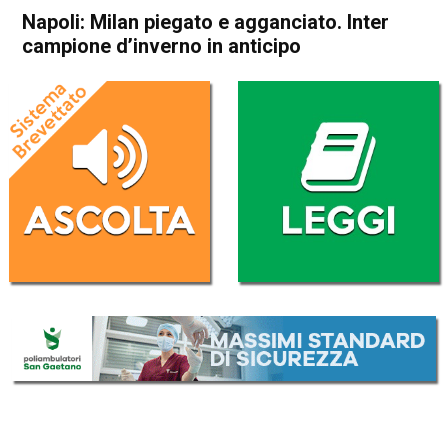
Napoli: Milan piegato e agganciato. Inter
campione d’inverno in anticipo
Home
Sport
Sport
Napoli: Milan piegato e
agganciato. Inter campione
d’inverno in anticipo
Da
Redazione Nazionale
20 Dicembre 2021
(aggiornato il
20 Dicembre 2021 12:51
)
ASCOLTA L'AUDIO