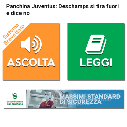
Panchina Juventus: Deschamps si tira fuori
e dice no
Home
Sport
Sport
Panchina Juventus:
Deschamps si tira fuori e dice
no
Da
Redazione Nazionale
22 Maggio 2019
(aggiornato il
22 Maggio 2019 14:21
)
ASCOLTA L'AUDIO