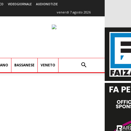
CO
VIDEOGIORNALE
AUDIONOTIZIE
venerdì 7 agosto 2026
IANO
BASSANESE
VENETO