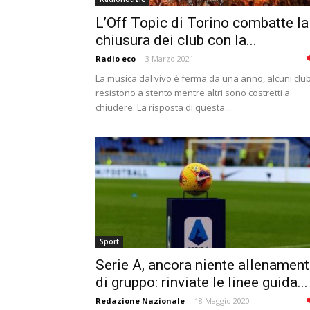
L’Off Topic di Torino combatte la
chiusura dei club con la...
Radio eco
-
3 Marzo 2021
La musica dal vivo è ferma da una anno, alcuni clu
resistono a stento mentre altri sono costretti a
chiudere. La risposta di questa...
Sport
Serie A, ancora niente allenament
di gruppo: rinviate le linee guida...
Redazione Nazionale
-
18 Maggio 2020