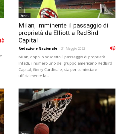
Sport
Milan, imminente il passaggio di
proprietà da Elliott a RedBird
Capital
Redazione Nazionale
-
31 Maggio 2022
te
Milan, dopo lo scudetto il passaggio di proprietà.
Infatti, il numero uno del gruppo americano RedBird
Capital, Gerry Cardinale, sta per cominciare
ufficialmente la...
Sport