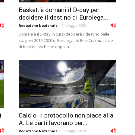
Basket: è domani il D-day per
decidere il destino di Eurolega...
Redazione Nazionale
-
24 Maggio 2020
b
Domani è il D-day in cui si deciderà il destino delle
stagioni 2019-2020 di Eurolega ed EuroCup maschile
di basket, anche se dopo la...
Sport
i
Calcio, il protocollo non piace alla
A. Le parti lavorano per...
Redazione Nazionale
-
16 Maggio 2020