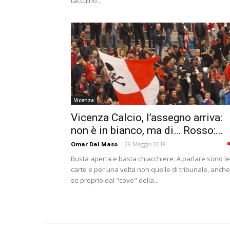
taccuino...
Vicenza
Vicenza Calcio, l’assegno arriva:
non è in bianco, ma di… Rosso:...
Omar Dal Maso
-
29 Maggio 2018
Busta aperta e basta chiacchiere. A parlare sono le
carte e per una volta non quelle di tribunale, anche
se proprio dal "covo" della...