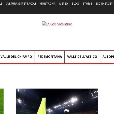
LE
CULTURA E SPETTACOLI
MONTAGNA
METEO
BLOG
STORIE
ECO ENERGETI
L'Eco
Vicentino
VALLE DEL CHIAMPO
PEDEMONTANA
VALLE DELL’ASTICO
ALTOP