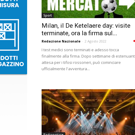
Sport
Milan, il De Ketelaere day: visite
terminate, ora la firma sul...
Redazione Nazionale
-
2 Agosto 2022
I test medici sono terminati e adesso tocca
finalmente alla firma. Dopo settimane di estenuan
attesa per i tifosi rossoneri, può cominciare
ufficialmente l'avventura...
Radionotizie