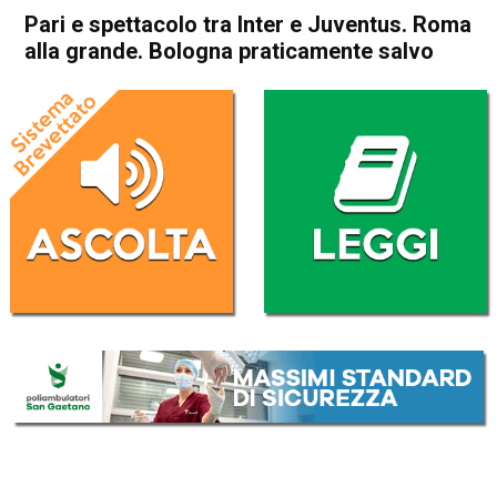
Pari e spettacolo tra Inter e Juventus. Roma
alla grande. Bologna praticamente salvo
Home
Sport
Sport
Pari e spettacolo tra Inter e
Juventus. Roma alla grande.
Bologna praticamente salvo
Da
Redazione Nazionale
28 Aprile 2019
(aggiornato il
28 Aprile 2019 9:36
)
ASCOLTA L'AUDIO