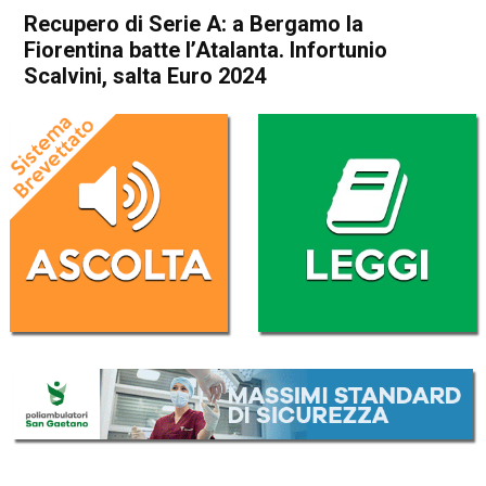
Recupero di Serie A: a Bergamo la
Fiorentina batte l’Atalanta. Infortunio
Scalvini, salta Euro 2024
Home
Sport
Sport
Recupero di Serie A: a
Bergamo la Fiorentina batte
l’Atalanta. Infortunio Scalvini,
salta Euro 2024
Da
Redazione Nazionale
3 Giugno 2024
(aggiornato il
3 Giugno 2024 12:14
)