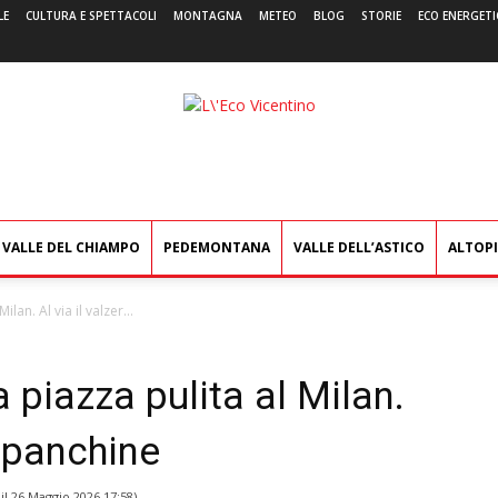
LE
CULTURA E SPETTACOLI
MONTAGNA
METEO
BLOG
STORIE
ECO ENERGETI
L'Eco
Vicentino
VALLE DEL CHIAMPO
PEDEMONTANA
VALLE DELL’ASTICO
ALTOP
lan. Al via il valzer...
a piazza pulita al Milan.
e panchine
il
26 Maggio 2026 17:58
)