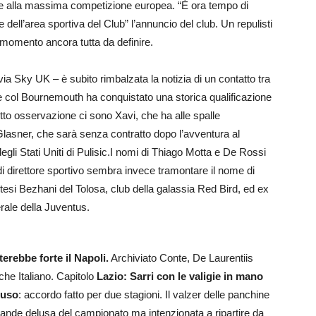
e alla massima competizione europea. “È ora tempo di
ell’area sportiva del Club” l’annuncio del club. Un repulisti
l momento ancora tutta da definire.
 via Sky UK – è subito rimbalzata la notizia di un contatto tra
e col Bournemouth ha conquistato una storica qualificazione
tto osservazione ci sono Xavi, che ha alle spalle
Glasner, che sarà senza contratto dopo l’avventura al
gli Stati Uniti di Pulisic.I nomi di Thiago Motta e De Rossi
i direttore sportivo sembra invece tramontare il nome di
potesi Bezhani del Tolosa, club della galassia Red Bird, ed ex
erale della Juventus.
erebbe forte il Napoli.
Archiviato Conte, De Laurentiis
che Italiano. Capitolo
Lazio: Sarri con le valigie in mano
tuso
: accordo fatto per due stagioni. Il valzer delle panchine
rande delusa del campionato ma intenzionata a ripartire da