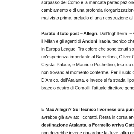
sorpasso del Como e la mancata partecipazion
cambiamento e di una profonda riorganizzazione d
mai visto prima, preludio di una ricostruzione a
Partito il toto post – Allegri
. Dall’Inghilterra –
il Milan e gli agenti di
Andoni Iraola
, tecnico ch
in Europa League. Tra coloro che sono tenuti so
un’esperienza importante al Barcellona, Oliver 
Crystal Palace, e Mauricio Pochettino, tecnico de
non trovano al momento conferme. Per il ruolo d
D’Amico, dell’Atalanta, e invece si fa strada l’i
braccio destro di Comolli, l’attuale direttore gen
E Max Allegri? Sul tecnico livornese ora punt
avrebbe già avviato i contatti. Resta in corsa an
destinazione Atalanta, a Formello arriva Gat
non dovrebbe invece riguardare la Juve, altra g