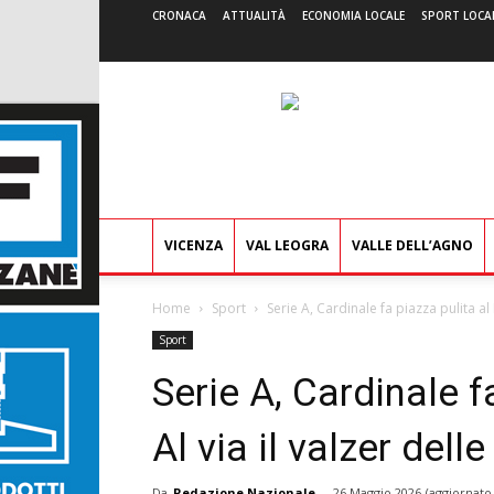
CRONACA
ATTUALITÀ
ECONOMIA LOCALE
SPORT LOCA
VICENZA
VAL LEOGRA
VALLE DELL’AGNO
Home
Sport
Serie A, Cardinale fa piazza pulita al Mi
Sport
Serie A, Cardinale f
Al via il valzer dell
Da
Redazione Nazionale
-
26 Maggio 2026
(aggiornato 