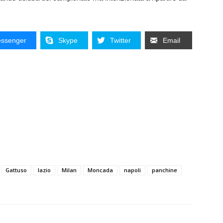
ssenger
Skype
Twitter
Email
Gattuso
lazio
Milan
Moncada
napoli
panchine