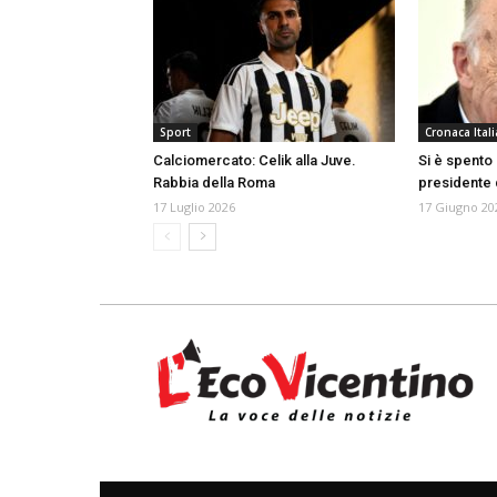
Sport
Cronaca Itali
Calciomercato: Celik alla Juve.
Si è spento 
Rabbia della Roma
presidente 
17 Luglio 2026
17 Giugno 20