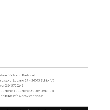
itore: Valliland Radio srl
a Lago di Lugano 27 – 36015 Schio (VI)
Iva 03945720245
edazione:
redazione@ecovicentino.it
bblicità:
info@ecovicentino.it