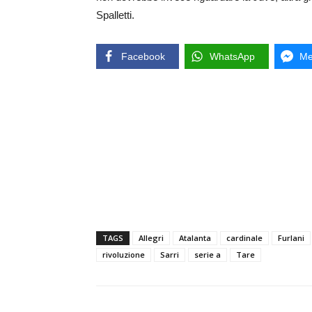
Spalletti.
Facebook
WhatsApp
Me
TAGS
Allegri
Atalanta
cardinale
Furlani
rivoluzione
Sarri
serie a
Tare