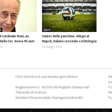
a
Sport
il cardinale Ruini, ex
Valzer delle panchine: Allegri al
della Cei. Aveva 95 anni
Napoli, Italiano rescinde col Bologna
26
29 Maggio 2026
L’Eco Vicentino è una testata giornalistica
Ed
vi
Registrazione n. 16/2016 del Registro Stampa del
P.
Tribunale di Vicenza
R
Direttore Responsabile: Mariagrazia Bonollo
Pu