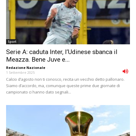
Sport
Serie A: caduta Inter, l’Udinese sbanca il
Meazza. Bene Juve e...
Redazione Nazionale
-
1 Settembre 2025
Calcio d’agosto non ti conosco, recita un vecchio detto pallonaro.
Siamo d’accordo, ma, comunque queste prime due giornate di
campionato ci hanno dato segnali...