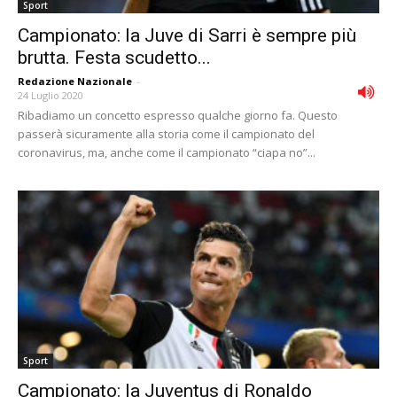
Sport
Campionato: la Juve di Sarri è sempre più
brutta. Festa scudetto...
Redazione Nazionale
-
24 Luglio 2020
Ribadiamo un concetto espresso qualche giorno fa. Questo
passerà sicuramente alla storia come il campionato del
coronavirus, ma, anche come il campionato “ciapa no”...
Sport
Campionato: la Juventus di Ronaldo