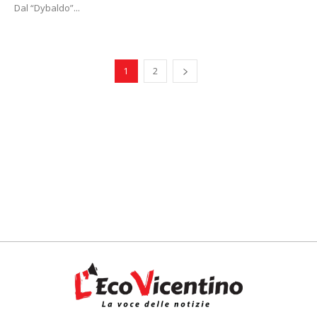
Dal “Dybaldo”...
1
2