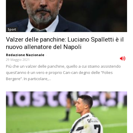
Sport
Valzer delle panchine: Luciano Spalletti è il
nuovo allenatore del Napoli
Redazione Nazionale
-
29 Maggio 2021
Più che un valzer delle panchine, quello a cui stiamo assistendo
quest’anno è un vero e proprio Can-can degno delle “Folies
Bergere”. In particolare,...