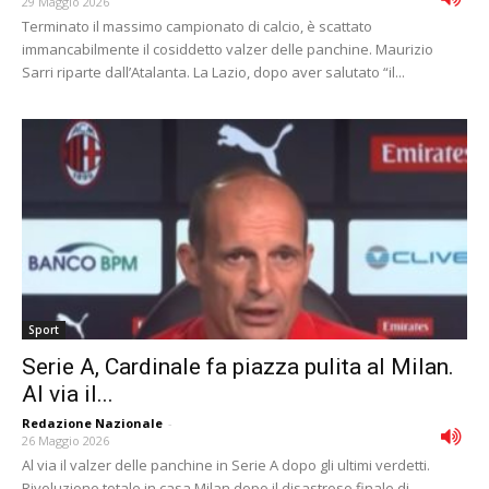
29 Maggio 2026
Terminato il massimo campionato di calcio, è scattato
immancabilmente il cosiddetto valzer delle panchine. Maurizio
Sarri riparte dall’Atalanta. La Lazio, dopo aver salutato “il...
Sport
Serie A, Cardinale fa piazza pulita al Milan.
Al via il...
Redazione Nazionale
-
26 Maggio 2026
Al via il valzer delle panchine in Serie A dopo gli ultimi verdetti.
Rivoluzione totale in casa Milan dopo il disastroso finale di