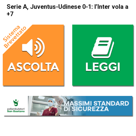
Serie A, Juventus-Udinese 0-1: l’Inter vola a
+7
Home
Sport
Sport
Serie A, Juventus-Udinese 0-
1: l’Inter vola a +7
Da
Redazione Nazionale
13 Febbraio 2024
(aggiornato il
13 Febbraio 2024 12:31
)
ASCOLTA L'AUDIO
Lettore
00:00
00:00