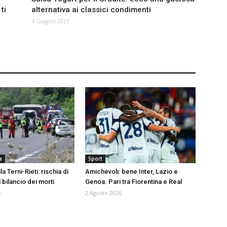
ti
alternativa ai classici condimenti
4 Giugno 2023
a
Sport
a Terni-Rieti: rischia di
Amichevoli: bene Inter, Lazio e
l bilancio dei morti
Genoa. Pari tra Fiorentina e Real
6
2 Agosto 2026