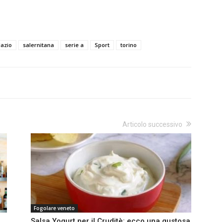
lazio
salernitana
serie a
Sport
torino
Articolo successivo
Fogolare veneto
Salsa Yogurt per il Cruditè: ecco una gustosa