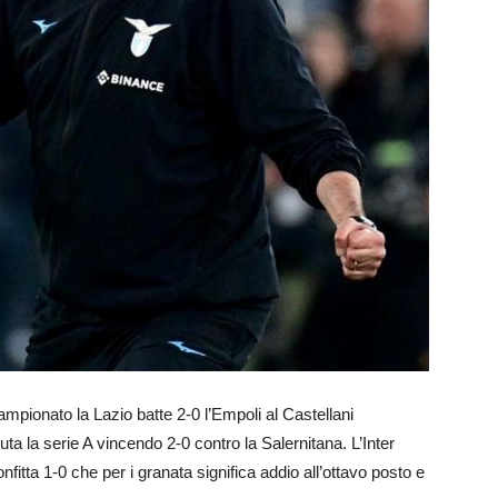
Campionato la Lazio batte 2-0 l’Empoli al Castellani
 la serie A vincendo 2-0 contro la Salernitana. L’Inter
nfitta 1-0 che per i granata significa addio all’ottavo posto e