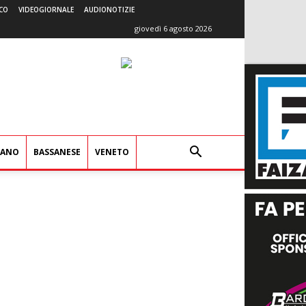
CO
VIDEOGIORNALE
AUDIONOTIZIE
giovedì 6 agosto 2026
IANO
BASSANESE
VENETO