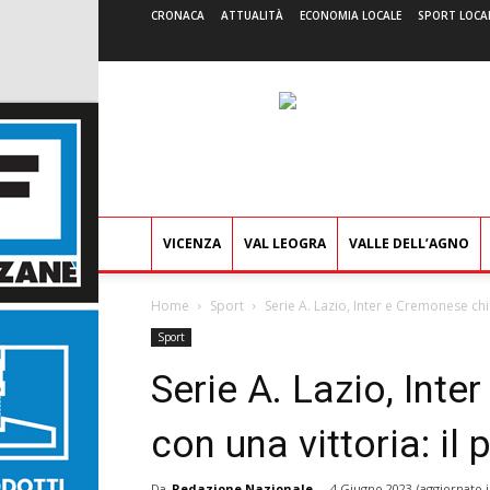
CRONACA
ATTUALITÀ
ECONOMIA LOCALE
SPORT LOCA
VICENZA
VAL LEOGRA
VALLE DELL’AGNO
Home
Sport
Serie A. Lazio, Inter e Cremonese chi
Sport
Serie A. Lazio, Int
con una vittoria: il 
Da
Redazione Nazionale
-
4 Giugno 2023
(aggiornato i