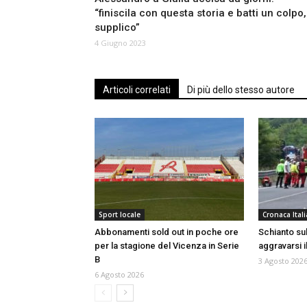
“finiscila con questa storia e batti un colpo, 
supplico”
4 Giugno 2023
Articoli correlati
Di più dello stesso autore
Sport locale
Cronaca Itali
Abbonamenti sold out in poche ore
Schianto sull
per la stagione del Vicenza in Serie
aggravarsi i
B
3 Agosto 202
6 Agosto 2026