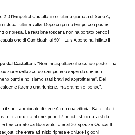
o 2-0 l’Empoli al Castellani nell’ultima giornata di Serie A,
nni dopo l’ultima volta. Dopo un primo tempo con poche
izio ripresa. La reazione toscana non ha portato pericoli
spulsione di Cambiaghi al 90′ – Luis Alberto ha infilato il
pa dal Castellani:
“Non mi aspettavo il secondo posto – ha
a posizione dello scorso campionato sapendo che non
eno punti e noi siamo stati bravi ad approfittarne”. Del
presidente faremo una riunione, ma ora non ci penso”.
il suo campionato di serie A con una vittoria. Batte infatti
costretto a due cambi nei primi 17 minuti, sblocca la sfida
n e trasformato da Buonaiuto, che al 26′ spiazza Ochoa. Il
Tsadjout, che entra ad inizio ripresa e chiude i giochi.