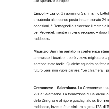
alle speranze europee.
Empoli – Lazio.
Gli uomini di Sarri hanno battut
chiudendo al secondo posto in campionato 24 a
occasioni, è Romagnoli a sbloccare il match a in
per Provedel, mentre in pieno recupero – dopo l’e
raddoppio.
Maurizio Sarri ha parlato in conferenza stam
ammesso il tecnico -, però volevo migliorare l
sarebbe stato facile. Qualche squadra ha fatto m
futuro Sarri non vuole parlare: “Se chiamerà il 
Cremonese – Salernitana.
La Cremonese saluta 
2-0 la Salernitana. La formazione di Ballardini, 
dello Zini grazie al rigore guadagnato su Bohine
raddoppio, invece, è un sinistro a giro all’88’ di 