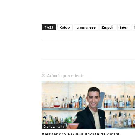
TAGS
Calcio
cremonese
Empoli
inter
Articolo precedente
Cronaca Italia
Alessandro a Giulia uccisa da giorni: