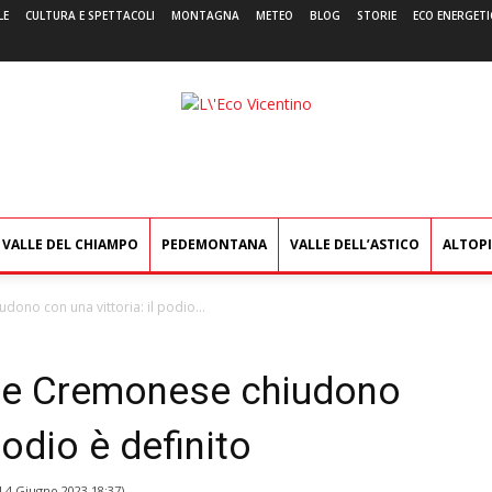
LE
CULTURA E SPETTACOLI
MONTAGNA
METEO
BLOG
STORIE
ECO ENERGETI
L'Eco
Vicentino
VALLE DEL CHIAMPO
PEDEMONTANA
VALLE DELL’ASTICO
ALTOP
udono con una vittoria: il podio...
er e Cremonese chiudono
podio è definito
l
4 Giugno 2023 18:37
)