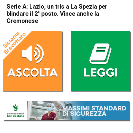
Serie A: Lazio, un tris a La Spezia per
blindare il 2° posto. Vince anche la
Cremonese
Home
Sport
Sport
Serie A: Lazio, un tris a La
Spezia per blindare il 2°
posto. Vince anche la
Cremonese
Da
Redazione Nazionale
15 Aprile 2023
(aggiornato il
15 Aprile 2023 23:45
)