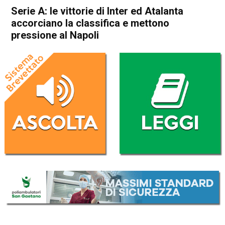
Serie A: le vittorie di Inter ed Atalanta
accorciano la classifica e mettono
pressione al Napoli
Home
Sport
Sport
Serie A: le vittorie di Inter ed
Atalanta accorciano la
classifica e mettono
pressione al Napoli
Da
Redazione Nazionale
7 Dicembre 2024
(aggiornato il
7 Dicembre 2024 23:10
)