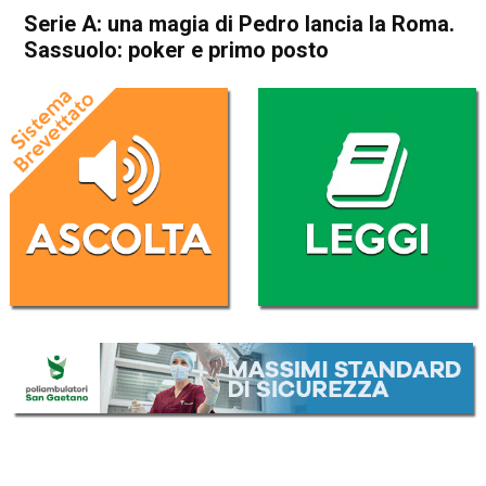
Serie A: una magia di Pedro lancia la Roma.
Sassuolo: poker e primo posto
Home
Sport
Sport
Serie A: una magia di Pedro
lancia la Roma. Sassuolo:
poker e primo posto
Da
Redazione Nazionale
4 Ottobre 2020
(aggiornato il
4 Ottobre 2020 11:24
)
ASCOLTA L'AUDIO