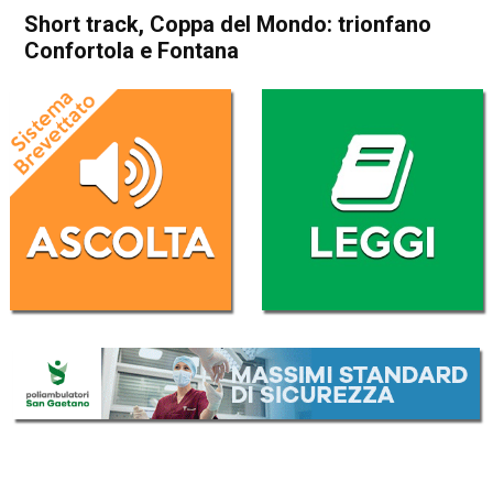
Short track, Coppa del Mondo: trionfano
Confortola e Fontana
Home
Sport
Sport
Short track, Coppa del
Mondo: trionfano Confortola
e Fontana
Da
Redazione Nazionale
30 Ottobre 2021
(aggiornato il
2 Novembre 2021 8:51
)
ASCOLTA L'AUDIO