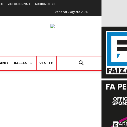
CO
VIDEOGIORNALE
AUDIONOTIZIE
venerdì 7 agosto 2026
IANO
BASSANESE
VENETO