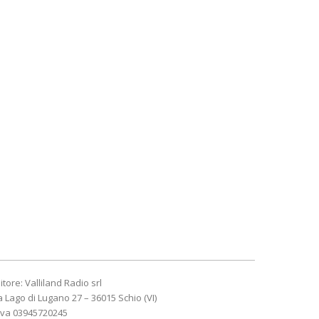
itore: Valliland Radio srl
a Lago di Lugano 27 – 36015 Schio (VI)
Iva 03945720245