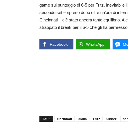
game sul punteggio di 6-5 per Fritz. Inevitabile i
secondo set – ripreso dopo oltre un’ora di inter
Cincinnati – c’è stato ancora tanto equilibrio. A
strappato il break per il 6-5 che gli ha permesso
Facebook
WhatsApp
Me
TAGS
cincinnati
diallo
Fritz
Sinner
so