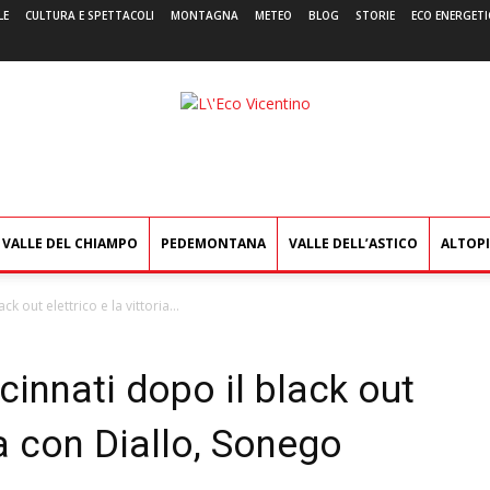
LE
CULTURA E SPETTACOLI
MONTAGNA
METEO
BLOG
STORIE
ECO ENERGETI
L'Eco
Vicentino
VALLE DEL CHIAMPO
PEDEMONTANA
VALLE DELL’ASTICO
ALTOP
k out elettrico e la vittoria...
cinnati dopo il black out
ria con Diallo, Sonego