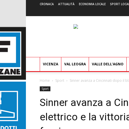
CRONACA
ATTUALITÀ
ECONOMIA LOCALE
SPORT LOCA
VICENZA
VAL LEOGRA
VALLE DELL’AGNO
Home
Sport
Sinner avanza a Cincinnati dopo il blac
Sport
Sinner avanza a Cin
elettrico e la vitto