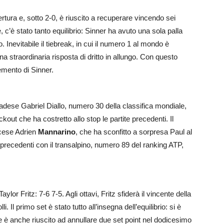
rtura e, sotto 2-0, è riuscito a recuperare vincendo sei
 c’è stato tanto equilibrio: Sinner ha avuto una sola palla
 Inevitabile il tiebreak, in cui il numero 1 al mondo è
a straordinaria risposta di dritto in allungo. Con questo
emento di Sinner.
nadese Gabriel Diallo, numero 30 della classifica mondiale,
kout che ha costretto allo stop le partite precedenti. Il
ncese Adrien
Mannarino
, che ha sconfitto a sorpresa Paul al
i precedenti con il transalpino, numero 89 del ranking ATP,
aylor Fritz: 7-6 7-5. Agli ottavi, Fritz sfiderà il vincente della
. Il primo set è stato tutto all’insegna dell’equilibrio: si è
 è anche riuscito ad annullare due set point nel dodicesimo