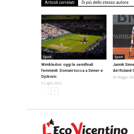
Articoli correlati
Di più dello stesso autore
Sport
Sport
Wimbledon: oggi le semifinali
Jannik Sinn
femminili. Domani tocca a Sinner e
del Roland 
Djokovic
28 Maggio 20
9 Luglio 2026