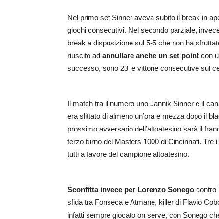
Nel primo set Sinner aveva subito il break in ape
giochi consecutivi. Nel secondo parziale, invece,
break a disposizione sul 5-5 che non ha sfruttato.
riuscito ad
annullare anche un set point
con un
successo, sono 23 le vittorie consecutive sul c
Il match tra il numero uno Jannik Sinner e il ca
era slittato di almeno un’ora e mezza dopo il blac
prossimo avversario dell’altoatesino sarà il fra
terzo turno del Masters 1000 di Cincinnati. Tre 
tutti a favore del campione altoatesino.
Sconfitta invece per Lorenzo Sonego
contro T
sfida tra Fonseca e Atmane, killer di Flavio Cobolli
infatti sempre giocato on serve, con Sonego che