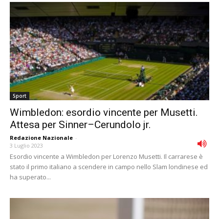
Sport
Wimbledon: esordio vincente per Musetti.
Attesa per Sinner–Cerundolo jr.
Redazione Nazionale
-
3 Luglio 2023
Esordio vincente a Wimbledon per Lorenzo Musetti. Il carrarese è
stato il primo italiano a scendere in campo nello Slam londinese ed
ha superato...