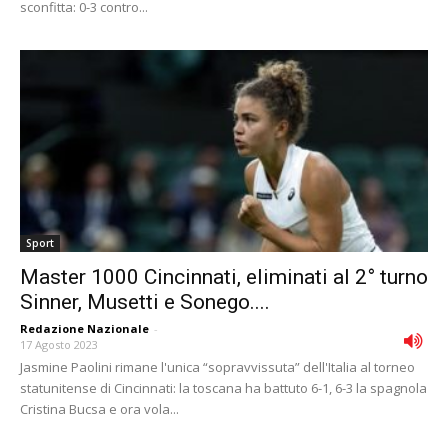
sconfitta: 0-3 contro...
Sport
Master 1000 Cincinnati, eliminati al 2° turno
Sinner, Musetti e Sonego....
Redazione Nazionale
-
17 Agosto 2023
Jasmine Paolini rimane l'unica “sopravvissuta” dell'Italia al torneo
statunitense di Cincinnati: la toscana ha battuto 6-1, 6-3 la spagnola
Cristina Bucsa e ora vola...