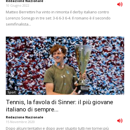
Redazione Nazionale
-
10 Giugno 2022
Matteo Berrettini ha vinto in rimonta il derby italiano contro
Lorenzo Sonego in tre set: 3-6 6-3 6-4. Il romano è il secondo
semifinalista...
Sport
Tennis, la favola di Sinner: il più giovane
italiano di sempre...
Redazione Nazionale
-
15 Novembre 2020
Dopo alcuni tentativi e dopo aver stupito tutti nei tornei più