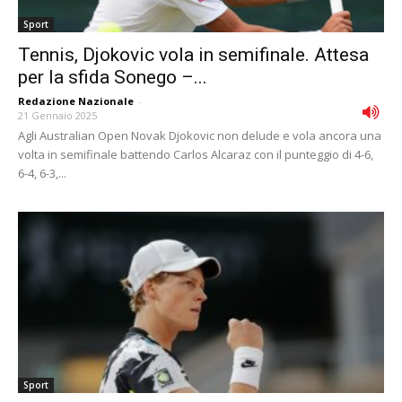
Sport
Tennis, Djokovic vola in semifinale. Attesa
per la sfida Sonego –...
Redazione Nazionale
-
21 Gennaio 2025
Agli Australian Open Novak Djokovic non delude e vola ancora una
volta in semifinale battendo Carlos Alcaraz con il punteggio di 4-6,
6-4, 6-3,...
Sport