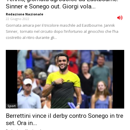
Sinner e Sonego out. Giorgi vola...
Redazione Nazionale
-
22 Giugno 2022
Giornata amara per il tricolore maschile ad Eastbourne. Jannik
Sinner, tornato nel circuito dopo l’infortunio al ginocchio che l’ha
costretto al ritiro durante gli...
Sport
Berrettini vince il derby contro Sonego in tre
set. Ora in...