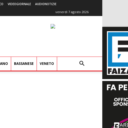
CO
VIDEOGIORNALE
AUDIONOTIZIE
venerdì 7 agosto 2026
IANO
BASSANESE
VENETO