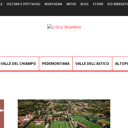
LE
CULTURA E SPETTACOLI
MONTAGNA
METEO
BLOG
STORIE
ECO ENERGETI
L'Eco
Vicentino
VALLE DEL CHIAMPO
PEDEMONTANA
VALLE DELL’ASTICO
ALTOP