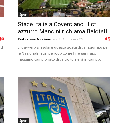
Sport
i
Stage Italia a Coverciano: il ct
azzurro Mancini richiama Balotelli
Redazione Nazionale
-
25 Gennaio 2022
 di
E' davvero singolare questa sosta di campionato per
le Nazionali in un periodo come fine gennaio; il
massimo campionato di calcio tornerà in campo...
Sport