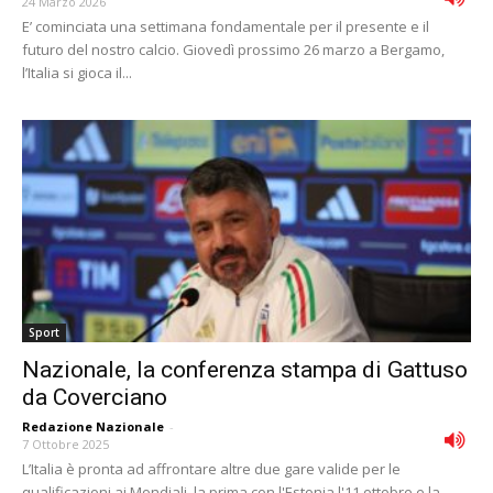
24 Marzo 2026
E’ cominciata una settimana fondamentale per il presente e il
futuro del nostro calcio. Giovedì prossimo 26 marzo a Bergamo,
l’Italia si gioca il...
Sport
Nazionale, la conferenza stampa di Gattuso
da Coverciano
Redazione Nazionale
-
7 Ottobre 2025
L’Italia è pronta ad affrontare altre due gare valide per le
qualificazioni ai Mondiali, la prima con l'Estonia l'11 ottobre e la