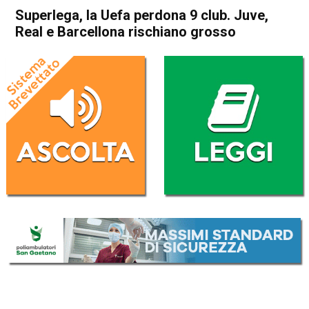
Superlega, la Uefa perdona 9 club. Juve,
Real e Barcellona rischiano grosso
Home
Sport
Sport
Superlega, la Uefa perdona 9
club. Juve, Real e Barcellona
rischiano grosso
Da
Redazione Nazionale
8 Maggio 2021
(aggiornato il
9 Maggio 2021 11:49
)
ASCOLTA L'AUDIO